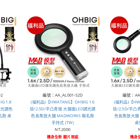
02
編號：AA_AL001-S2D
編號：AA_
G 1.8
(福利品)【HWATANG】OHBIG 1.6
(福利品)【HWA
調光調色
倍/2.5D/平凸青玻 大鏡面LED調光調
倍/2.5D/平
名款 桌
色長焦放大鏡 MADWORKS 聯名款
色長焦放大鏡 
手持式 (TW)
桌
NT.2000
機身全新 鏡片瑕疵
機身