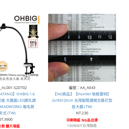
AL001-S2DT02
編號：AA_A043
TANG】OHBIG 1.6
【NG商品】【Hamlet 哈姆雷特】
凸青玻 大鏡面LED調光調
2x/8D/20cm 台灣製閱讀規文鎮尺型
MADWORKS 聯名款
放大鏡 (TW)
夾式 (TW)
NT.230
NT.3600
印刷瑕疵 NG品出清
100%MIT台灣製造
全新 鏡片瑕疵