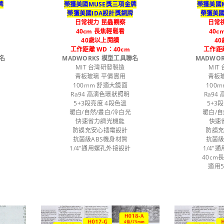
牌
榮獲美國MUSE獎三項金牌
榮獲美國
牌
榮獲美國IDA設計獎銅牌
榮獲美國
日常視力 昆蟲觀察
日常
40cm 長焦輕鬆看
40c
40歲以上閱讀
4
工作距離 WD：40cm
工作距離
名
MADWORKS 模型工具聯名
MADWO
MIT 台灣研發製造
MIT
青板玻璃 平價實用
青板
100mm 舒適大鏡面
100
Ra94 高演色環狀照明
Ra94
5+3段亮度 4段色溫
5+3
暖白/自然/晝白/冷白光
暖白/自
快速省力調光機能
快速
防誤充安心插電設計
防誤
抗菌級ABS機身材質
抗菌級
1/4"通用螺孔外接設計
1/4"
40cm
適用5