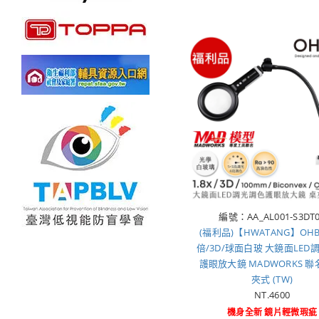
編號：AA_AL001-S3DT
(福利品)【HWATANG】OHBI
倍/3D/球面白玻 大鏡面LED
護眼放大鏡 MADWORKS 聯
夾式 (TW)
NT.4600
機身全新 鏡片輕微瑕疵