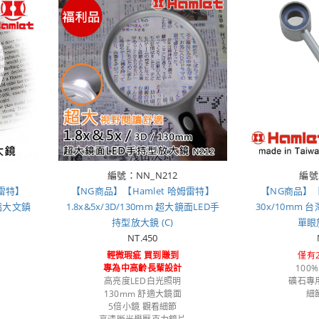
編號：NN_N212
編號
姆雷特】
【NG商品】【Hamlet 哈姆雷特】
【NG商品】【
玻璃大文鎮
1.8x&5x/3D/130mm 超大鏡面LED手
30x/10mm
持型放大鏡 (C)
單眼放
NT.450
輕微瑕疵 買到賺到
僅有
專為中高齡長輩設計
100
高亮度LED白光照明
礦石專
130mm 舒適大鏡面
細
5倍小鏡 觀看細節