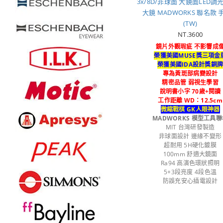
3x/8D/非球面 大鏡面LED
大鏡 MADWORKS 聯名款 
(TW)
NT.3600
鏡片外觀瑕疵 不影響成
榮獲美國MUSE獎三項金
榮獲美國IDA設計獎銅
專為黃斑部病變設計
精密品管 弱視生學習
說明書小字 70歲+閱讀
工作距離 WD：12.5cm
微縮戰棋 GK人眼神器
MADWORKS 模型工具聯
MIT 台灣研發製造
非球面設計 邊緣不變形
超耐用 5H硬化鍍膜
100mm 舒適大鏡面
Ra94 高演色環狀照明
5+3段亮度 4段色溫
防誤充安心插電設計