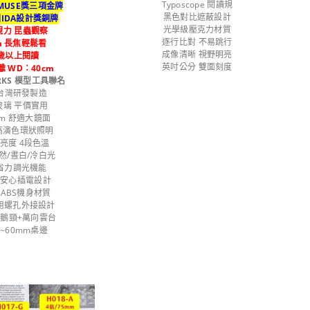
Typoscope 閱讀規
MUSE獎三項金牌
黑色對比遮蔽設計
IDA設計獎銅牌
光學級壓克力材質
視力 昆蟲觀察
逐行比對 不易跳行
m 長焦輕鬆看
成像清晰 視野明亮
0歲以上閱讀
英吋公分 雙面刻度
 WD：40cm
RKS 模型工具聯名
 台灣研發製造
玻璃 平價實用
mm 舒適大鏡面
 高演色環狀照明
段亮度 4段色溫
然/晝白/冷白光
省力調光機能
充安心插電設計
ABS機身材質
通用螺孔外接設計
長鵝頸+萬向雲台
~60mm桌邊