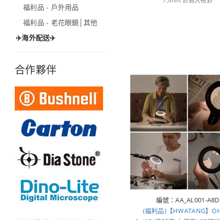
75mm 舒適大視野
福利品 - 戶外用品
福利品 - 老花眼鏡│其他
✈️海外配送✈️
合作夥伴
編號：AA_AL001-A8D
(福利品)【HWATANG】OH