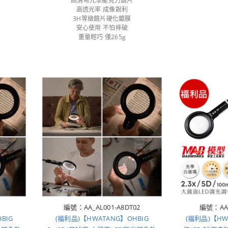
高清晰光學壓克力鏡片
高透光率 成像銳利
3H等級鏡片硬化鍍膜
安心使用 不怕摔破
重量輕巧 僅265g
編號：AA_AL001-A8DT02
編號：AA_
BIG
(福利品)【HWATANG】OHBIG
(福利品)【HWA