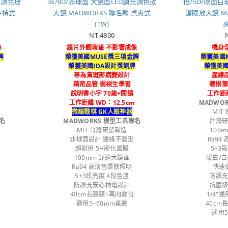
調光調色放
3x/8D/非球面 大鏡面LED調光調色放
倍/5D/球面白
手持式
大鏡 MADWORKS 聯名款 桌夾式
護眼放大鏡 MA
(TW)
夾
NT.4800
像
鏡片外觀瑕疵 不影響成像
機身
牌
榮獲美國MUSE獎三項金牌
榮獲美國
牌
榮獲美國IDA設計獎銅牌
榮獲美國
專為黃斑部病變設計
產線
精密品管 弱視生學習
戰棋筆
說明書小字 70歲+閱讀
工作距離
工作距離 WD：12.5cm
MADWO
微縮戰棋 GK人眼神器
MIT
名
MADWORKS 模型工具聯名
台灣
MIT 台灣研發製造
100
非球面設計 邊緣不變形
Ra94
超耐用 5H硬化鍍膜
5+3
100mm 舒適大鏡面
暖白/自
Ra94 高演色環狀照明
快速
5+3段亮度 4段色溫
防誤
防誤充安心插電設計
抗菌級
40cm長鵝頸+萬向雲台
1/4"
適用5~60mm桌邊
40cm
適用5