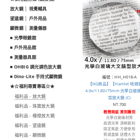
放大鏡 │ 視覺輔具
望遠鏡 │ 戶外用品
顯微鏡 │ 測量儀器
■ 光學眼鏡館
■ 戶外用品館
■ 測量器具館
■ OHBIG 調光調色放大鏡
■ Dino-Lite 手持式顯微鏡
編號：HH_H018-A
【NG商品】【Hamlet 哈
★☆福利尋寶專區☆★
4.0x/11.8D/75mm 光學白
福利品 - 放大鏡
型放大鏡 (C)
NT.700
福利品 - 珠寶放大鏡
輕微瑕疵 買到賺到
福利品 - 檯燈放大鏡
光學白玻璃材質
高透光率 清晰銳利
福利品 - 望遠鏡
固定焦距 方便使用
福利品 - 顯微鏡
質感盒裝 送禮大方