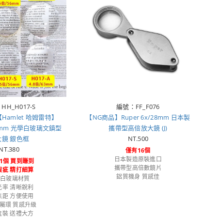
HH_H017-S
編號：FF_F076
Hamlet 哈姆雷特】
【NG商品】Ruper 6x/28mm 日本製
D/63mm 光學白玻璃文鎮型
攜帶型高倍放大鏡 (J)
大鏡 銀色框
NT.500
NT.380
僅有16個
日本製造原裝進口
1個 買到賺到
攜帶型高倍數鏡片
瑕疵 精打細算
鋁質機身 質感佳
學白玻璃材質
光率 清晰銳利
焦距 方便使用
屬環 質感升級
盒裝 送禮大方