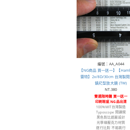
編號：AA_A044
【NG商品 買一送一】【Haml
雷特】2x/8D/30cm 台灣製
鎮尺型放大鏡 (TW)
NT.380
雙週限時購 買一送一
印刷瑕疵 NG品出清
100%MIT台灣製造
Typoscope 閱讀規
黑色對比遮蔽設計
光學級壓克力材質
逐行比對 不易跳行