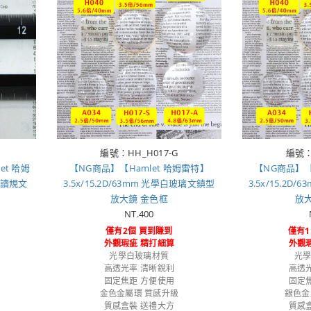
編號：HH_H017-G
編號：
et 哈姆
【NG商品】【Hamlet 哈姆雷特】
【NG商品】【
閱讀規文
3.5x/15.2D/63mm 光學白玻璃文鎮型
3.5x/15.2
放大鏡 金色框
放
NT.400
僅有2個 買到賺到
僅有1
外觀瑕疵 精打細算
外觀
光學白玻璃材質
光
高透光率 清晰銳利
高透
固定焦距 方便使用
固定
金色金屬環 質感升級
銀色金
質感盒裝 送禮大方
質感