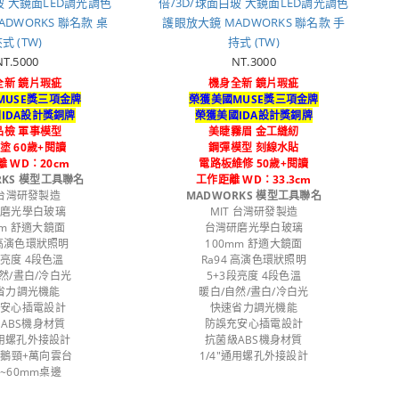
玻 大鏡面LED調光調色
倍/3D/球面白玻 大鏡面LED調光調色
DWORKS 聯名款 桌
護眼放大鏡 MADWORKS 聯名款 手
式 (TW)
持式 (TW)
NT.5000
NT.3000
全新 鏡片瑕疵
機身全新 鏡片瑕疵
MUSE獎三項金牌
榮獲美國MUSE獎三項金牌
IDA設計獎銅牌
榮獲美國IDA設計獎銅牌
品檢 軍事模型
美睫霧眉 金工縫紉
塗 60歲+閱讀
鋼彈模型 刻線水貼
 WD：20cm
電路板維修 50歲+閱讀
RKS 模型工具聯名
工作距離 WD：33.3cm
 台灣研發製造
MADWORKS 模型工具聯名
研磨光學白玻璃
MIT 台灣研發製造
mm 舒適大鏡面
台灣研磨光學白玻璃
 高演色環狀照明
100mm 舒適大鏡面
段亮度 4段色溫
Ra94 高演色環狀照明
然/晝白/冷白光
5+3段亮度 4段色溫
省力調光機能
暖白/自然/晝白/冷白光
充安心插電設計
快速省力調光機能
ABS機身材質
防誤充安心插電設計
通用螺孔外接設計
抗菌級ABS機身材質
長鵝頸+萬向雲台
1/4"通用螺孔外接設計
~60mm桌邊