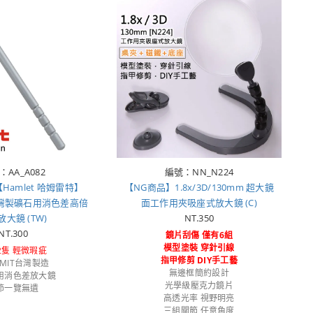
：AA_A082
編號：NN_N224
Hamlet 哈姆雷特】
【NG商品】1.8x/3D/130mm 超大鏡
 台灣製礦石用消色差高倍
面工作用夾吸座式放大鏡 (C)
大鏡 (TW)
NT.350
NT.300
鏡片刮傷 僅有6組
模型塗裝 穿針引線
2隻 輕微瑕疵
指甲修剪 DIY手工藝
%MIT台灣製造
無邊框簡約設計
用消色差放大鏡
光學級壓克力鏡片
節一覽無遺
高透光率 視野明亮
三組關節 任意角度