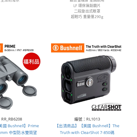
X4 生活防潑水
鋁合金機身 堅固耐用
LF 環保無鉛鏡片
二段旋出式眼罩
超輕巧 重量僅290g
RR_RB6208
編號：RL1013
 Bushnell】Prime
【出清商品】【美國 Bushnell】The
32mm 中型防水雙筒望
Truth with ClearShot 7-850碼