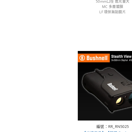
50mm口徑 進光量大
MC 多層鍍膜
LF 環保無鉛鏡片
編號：RR_RN5025