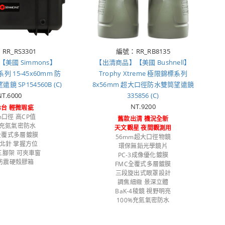
RR_RS3301
編號：RR_RB8135
美國 Simmons】
【出清商品】【美國 Bushnell】
系列 15-45x60mm 防
Trophy Xtreme 極限錦標系列
 SP154560B (C)
8x56mm 超大口徑防水雙筒望遠鏡
NT.6000
335856 (C)
NT.9200
3台 輕微瑕疵
m口徑 高CP值
舊款出清 機況全新
%充氮氣密防水
天文觀星 夜間觀測用
 全覆式多層鍍膜
56mm超大口徑物鏡
北針 掌握方位
環保無鉛光學鏡片
三腳架 可夾車窗
PC-3成像優化鍍膜
防震硬殼膠箱
FMC全覆式多層鍍膜
三段旋出式眼罩設計
調焦細緻 景深立體
BaK-4稜鏡 視野明亮
100%充氮氣密防水