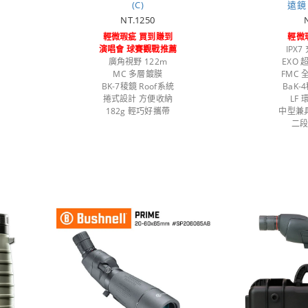
(C)
遠鏡 
NT.1250
輕微瑕疵 買到賺到
輕微
演唱會 球賽觀戰推薦
IPX
廣角視野 122m
EXO
MC 多層鍍膜
FMC
BK-7稜鏡 Roof系統
BaK
捲式設計 方便收納
LF
182g 輕巧好攜帶
中型兼
二