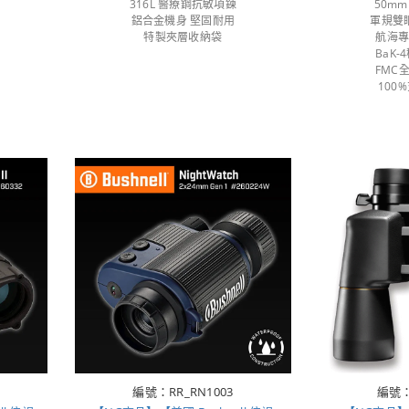
316L 醫療鋼抗敏項鍊
50m
鋁合金機身 堅固耐用
軍規雙
特製夾層收納袋
航海
BaK
FMC
100
編號：RR_RN1003
編號：