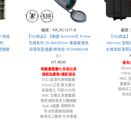
編號：RR_RS1217-B
編號：
l 倍視
【NG商品】【美國 Bushnell】Prime
【NG商品】【
系列
先鋒系列 20-60x65mm 專業級賞鳥
Venture 冒險
望遠鏡
型單筒望遠鏡 傾角型 SP206065AB
水賞鳥型單筒望遠鏡
(C)
NT.4000
僅有
60m
物鏡嚴重霧化含淚出清
100
僅做為擺飾/攝影道具
FMC
EXO 超潑水屏障鍍膜
鏡蓋指
65mm口徑 進光量大
兩用式
高變焦比 可放大60倍
防水
FMC 全覆式多層鍍膜
精密調焦景深立體細膩
BaK-4稜鏡 視野明亮
防水防震硬殼膠箱
兩用式三腳架 可夾車窗