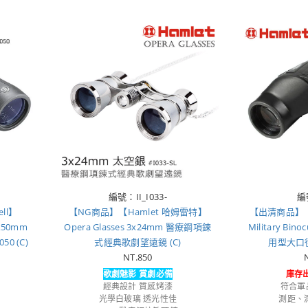
編號：II_I033-
編
ll】
【NG商品】【Hamlet 哈姆雷特】
【出清商品】【
x50mm
Opera Glasses 3x24mm 醫療鋼項鍊
Military Bino
0 (C)
式經典歌劇望遠鏡 (C)
用型大口徑
NT.850
歌劇魅影 賞劇必備
庫存
經典設計 質感烤漆
符合軍
光學白玻璃 透光性佳
測距、