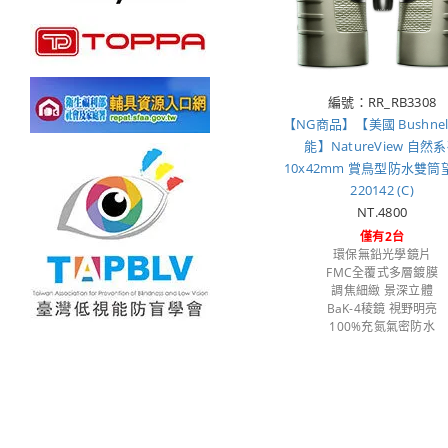
編號：RR_RB3308
【NG商品】【美國 Bushnel
能】NatureView 自然
10x42mm 賞鳥型防水雙筒
220142 (C)
NT.4800
僅有2台
環保無鉛光學鏡片
FMC全覆式多層鍍膜
調焦細緻 景深立體
BaK-4稜鏡 視野明亮
100%充氮氣密防水