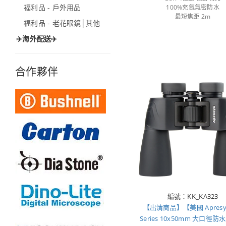
福利品 - 戶外用品
100%充氮氣密防水
最短焦距 2m
福利品 - 老花眼鏡│其他
✈️海外配送✈️
合作夥伴
編號：KK_KA323
【出清商品】【美國 Apres
Series 10x50mm 大口徑