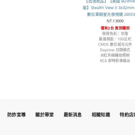
【出清商品】【美國 Bushnel
能】Stealth View II 3x32
數位單眼星光夜視鏡 260332 
NT.13000
僅有2台 買到賺到
夜視色彩：灰階
最遠視距：100公尺
CMOS 數位感光元件
Daytime 日間模式
IR紅外線輔助照明
RCA 即時影像輸出
防詐宣導
關於華堂
最新消息
相關知識
特約店