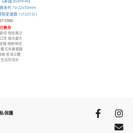
美國 Bushnell】
經典系列 10-22x50mm
遠鏡 121225 (C)
NT.5500
已售完
 變倍 用途廣泛
m口徑 進光量大
-4稜鏡 視野明亮
 全覆式多層鍍膜
細緻 景深立體
X4 生活防潑水
私保護