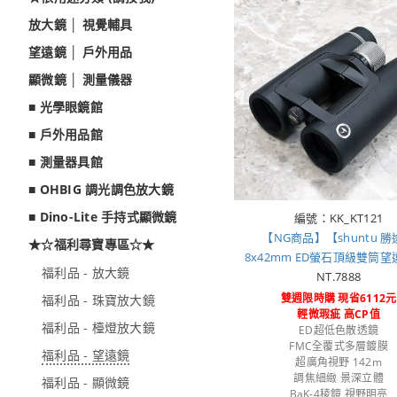
放大鏡 │ 視覺輔具
望遠鏡 │ 戶外用品
顯微鏡 │ 測量儀器
■ 光學眼鏡館
■ 戶外用品館
■ 測量器具館
■ OHBIG 調光調色放大鏡
■ Dino-Lite 手持式顯微鏡
編號：KK_KT121
【NG商品】【shuntu 
★☆福利尋寶專區☆★
8x42mm ED螢石頂級雙筒望遠
福利品 - 放大鏡
NT.7888
雙週限時購 現省6112元
福利品 - 珠寶放大鏡
輕微瑕疵 高CP值
福利品 - 檯燈放大鏡
ED超低色散透鏡
FMC全覆式多層鍍膜
福利品 - 望遠鏡
超廣角視野 142m
調焦細緻 景深立體
福利品 - 顯微鏡
BaK-4稜鏡 視野明亮