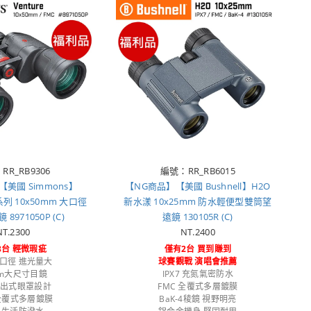
RR_RB9306
編號：RR_RB6015
美國 Simmons】
【NG商品】【美國 Bushnell】H2O
險系列 10x50mm 大口徑
新水漾 10x25mm 防水輕便型雙筒望
8971050P (C)
遠鏡 130105R (C)
NT.2300
NT.2400
3台 輕微瑕疵
僅有2台 買到賺到
m口徑 進光量大
球賽觀戰 演唱會推薦
mm大尺寸目鏡
IPX7 充氮氣密防水
旋出式眼罩設計
FMC 全覆式多層鍍膜
 全覆式多層鍍膜
BaK-4稜鏡 視野明亮