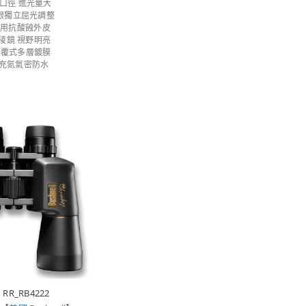
m口徑 進光量大
眼獨立屈光調整
專用抗酸蝕外皮
-4稜鏡 視野明亮
全覆式多層鍍膜
%充氮氣密防水
RR_RB4222