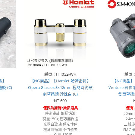
編號：II_I032-WH
編號：
勝途】
【NG商品】【Hamlet 哈姆雷特】
【NG商品】【
鏡 (C)
Opera Glasses 3x18mm 極簡時尚歌
Venture 冒
劇望遠鏡 珍珠白 (C)
雙筒望遠鏡 
NT.600
僅做為擺飾/攝影道具
僅有
時尚設計 鋼琴烤漆
50m
羽量150g 輕巧無負擔
24
光學白玻璃 透光性佳
二段
機身附頸繩 不怕遺失
FMC