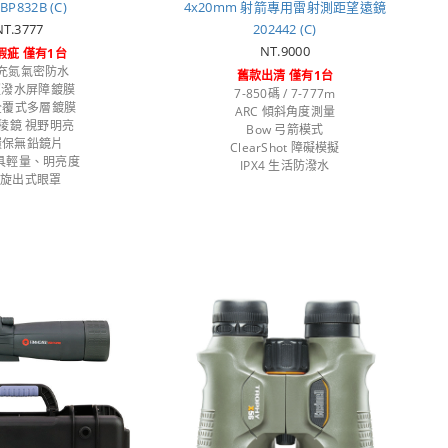
BP832B (C)
4x20mm 射箭專用雷射測距望遠鏡
NT.3777
202442 (C)
NT.9000
瑕疵 僅有1台
7 充氮氣密防水
舊款出清 僅有1台
 超潑水屏障鍍膜
7-850碼 / 7-777m
 全覆式多層鍍膜
ARC 傾斜角度測量
-4稜鏡 視野明亮
Bow 弓箭模式
 環保無鉛鏡片
ClearShot 障礙模擬
具輕量、明亮度
IPX4 生活防潑水
段旋出式眼罩