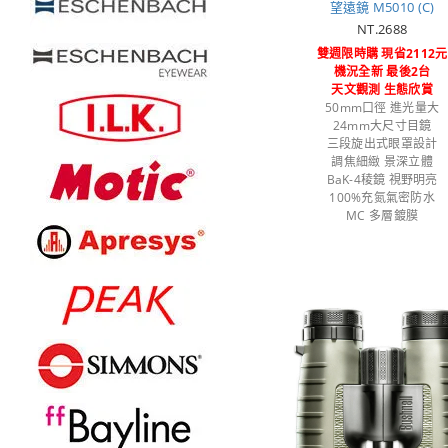
望遠鏡 M5010 (C)
NT.2688
雙週限時購 現省2112元
機況全新 最後2台
天文觀測 生態欣賞
50mm口徑 進光量大
24mm大尺寸目鏡
三段旋出式眼罩設計
調焦細緻 景深立體
BaK-4稜鏡 視野明亮
100%充氮氣密防水
MC 多層鍍膜