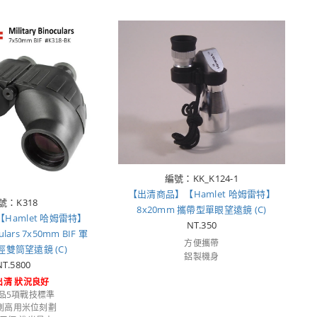
編號：KK_K124-1
【出清商品】【Hamlet 哈姆雷特】
號：K318
8x20mm 攜帶型單眼望遠鏡 (C)
Hamlet 哈姆雷特】
NT.350
culars 7x50mm BIF 軍
方便攜帶
雙筒望遠鏡 (C)
鋁製機身
NT.5800
出清 狀況良好
品5項戰技標準
測高用米位刻劃