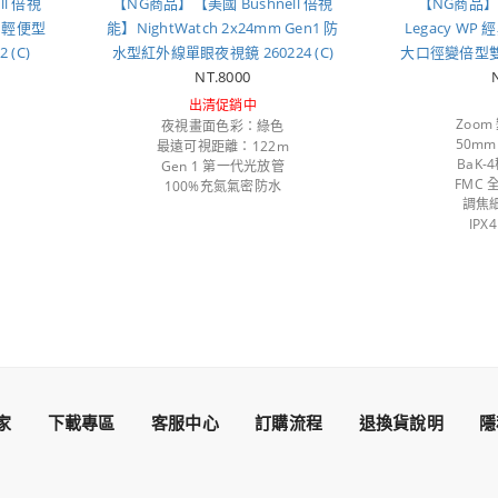
l 倍視
【NG商品】【美國 Bushnell 倍視
【NG商品】【
mm 輕便型
能】NightWatch 2x24mm Gen1 防
Legacy WP 
(C)
水型紅外線單眼夜視鏡 260224 (C)
大口徑變倍型雙筒望
NT.8000
出清促銷中
Zoom
夜視畫面色彩：綠色
50m
最遠可視距離：122m
BaK
Gen 1 第一代光放管
FMC
100%充氮氣密防水
調焦
IP
家
下載專區
客服中心
訂購流程
退換貨說明
隱