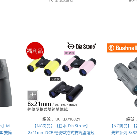
FC 全覆式鍍膜
IP
編號：KK_KD710821
編號：
ys】M
【NG商品】【日本 Dia Stone】
【NG商品】【美國
防水型雙筒
8x21mm DCF 輕便型捲式雙筒望遠鏡
先鋒系列 8x