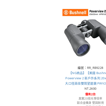
編號：RR_RB9228
【NG商品】【美國 Bushne
Powerview 2 新戶外系列 20
大口徑高倍雙筒望遠鏡 PWV205
NT.2600
僅有2台
真實20倍光學倍率
鋁合金機身 堅固耐用