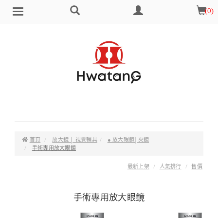
搜
會
購
(
0
)
Brand
選
尋
員
物
單
中
車
心
首頁
放大鏡 │ 視覺輔具
● 放大眼鏡│夾鏡
手術專用放大眼鏡
最新上架
人氣排行
售價
手術專用放大眼鏡