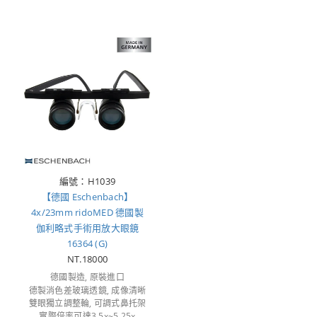
編號：H1039
【德國 Eschenbach】
4x/23mm ridoMED 德國製
伽利略式手術用放大眼鏡
16364 (G)
NT.18000
德國製造, 原裝進口
德製消色差玻璃透鏡, 成像清晰
雙眼獨立調整輪, 可調式鼻托架
實際倍率可達3.5x~5.25x