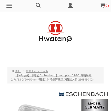
搜
會
購
(
0
)
Brand
選
尋
員
物
單
中
車
心
首頁
德國 Eschenbach
【NG商品】【德國 Eschenbach】mediplan ERGO 齊明系列
2.7x/6.8D/90x50mm 德國製手持型齊焦非球面放大鏡 2668950 (G)