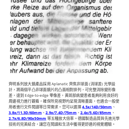
齊明系列放大鏡產品採用 Aplanatic 齊焦非球面 (消球差) 光學設
計，將兩個平凸非球面鏡片的凸面相對排列，可完整消除變形像
差，達到 Edge-to-edge 零像差，黃斑部病變患者能夠利用良好的
周邊視力進行觀看，確保所見視野均呈現清晰畫面，也適合一般使
用者進行文件閱讀等日常需求。您可以選擇
4.5x/14D/50mm
、
3.8x/11.3D/60mm
、
2.9x/7.4D/75mm
、
2.4x/5.6D/85mm
、
2.7x/6.8D/90x50mm
等五種放大倍率。德國製造品質與先進光學
技術的完美結合，讓您在閱讀和生活中獲得更舒適的視覺體驗。