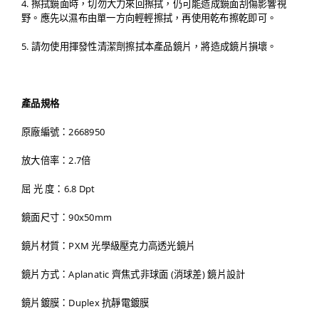
4. 擦拭鏡面時，切勿大力來回擦拭，仍可能造成鏡面刮傷影響視
野。應先以濕布由單一方向輕輕擦拭，再使用乾布擦乾即可。
5. 請勿使用揮發性清潔劑擦拭本產品鏡片，將造成鏡片損壞。
產品規格
原廠編號：2668950
放大倍率：2.7倍
屈 光 度：6.8 Dpt
鏡面尺寸：90x50mm
鏡片材質：PXM 光學級壓克力高透光鏡片
鏡片方式：Aplanatic 齊焦式非球面 (消球差) 鏡片設計
鏡片鍍膜：Duplex 抗靜電鍍膜