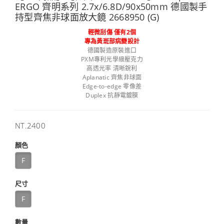
ERGO 齊明系列 2.7x/6.8D/90x50mm 德國製手
持型齊焦非球面放大鏡 2668950 (G)
輕微刮傷 僅有2個
專為黃斑部病變設計
德國製造原裝進口
PXM專利光學級壓克力
高透光率 清晰銳利
Aplanatic 齊焦非球面
Edge-to-edge 零像差
Duplex 抗靜電鍍膜
售
NT.2400
價
顏色
F
尺寸
F
數量