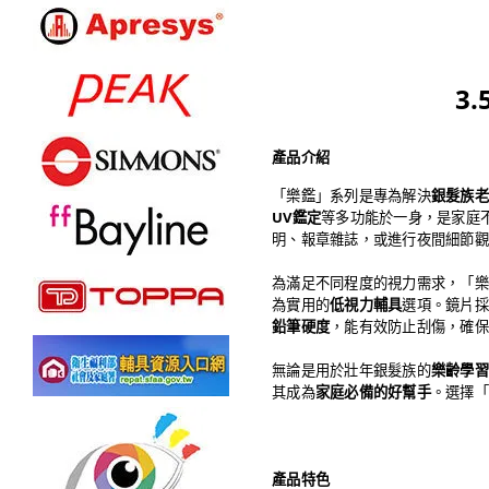
3
產品介紹
「樂鑑」系列是專為解決
銀髮族老
UV鑑定
等多功能於一身，是家庭
明、報章雜誌，或進行夜間細節觀
為滿足不同程度的視力需求，「樂
為實用的
低視力輔具
選項。鏡片採
鉛筆硬度
，能有效防止刮傷，確保
無論是用於壯年銀髮族的
樂齡學習
其成為
家庭必備的好幫手
。選擇「
產品特色