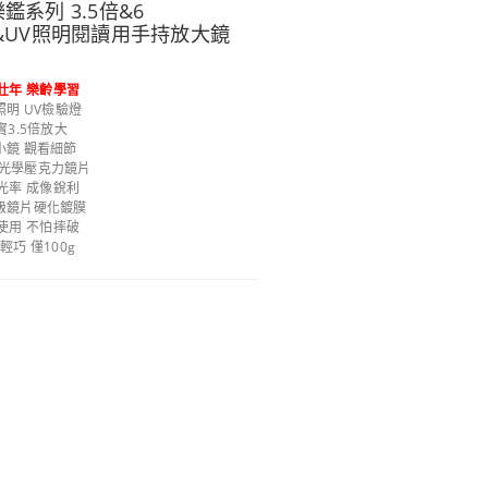
鑑系列 3.5倍&6
白光&UV照明閱讀用手持放大鏡
壯年 樂齡學習
照明 UV檢驗燈
實3.5倍放大
小鏡 觀看細節
光學壓克力鏡片
光率 成像銳利
級鏡片硬化鍍膜
使用 不怕摔破
輕巧 僅100g