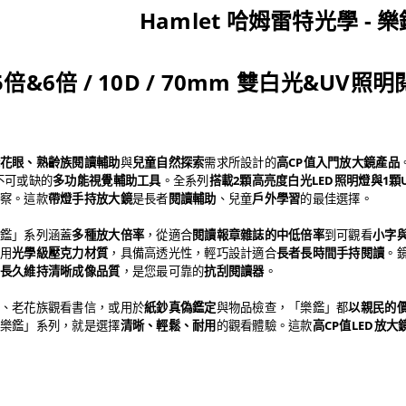
Hamlet 哈姆雷特光學 - 
.5倍&6倍 / 10D / 70mm 雙白光&UV
花眼、熟齡族閱讀輔助
與
兒童自然探索
需求所設計的
高CP值入門放大鏡產品
不可或缺的
多功能視覺輔助工具
。全系列
搭載2顆高亮度白光LED照明燈與1顆
察。這款
帶燈手持放大鏡
是長者
閱讀輔助
、兒童
戶外學習
的最佳選擇。
鑑」系列涵蓋
多種放大倍率
，從適合
閱讀報章雜誌的中低倍率
到可觀看
小字
用
光學級壓克力材質
，具備高透光性，輕巧設計適合
長者長時間手持閱讀
。
長久維持清晰成像品質
，是您最可靠的
抗刮閱讀器
。
、老花族觀看書信，或用於
紙鈔真偽鑑定
與物品檢查，「樂鑑」都
以親民的
樂鑑」系列，就是選擇
清晰、輕鬆、耐用
的觀看體驗。這款
高CP值LED放大