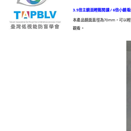
3.5倍主鏡面輕鬆閱讀 / 6倍小鏡
本產品鏡面直徑為70mm，可以
觀看。