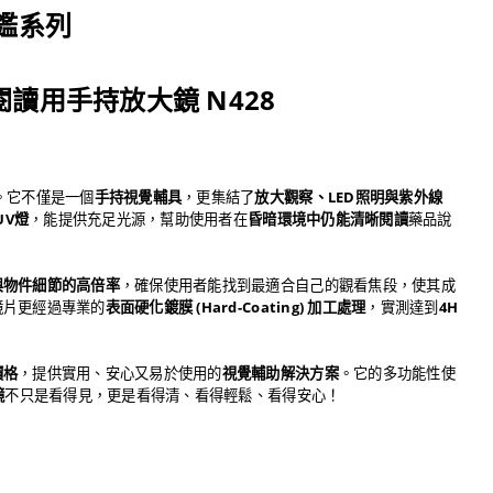
樂鑑系列
照明閱讀用手持放大鏡 N428
。它不僅是一個
手持視覺輔具
，更集結了
放大觀察、LED照明與紫外線
UV燈
，能提供充足光源，幫助使用者在
昏暗環境中仍能清晰閱讀
藥品說
與物件細節的高倍率
，確保使用者能找到最適合自己的觀看焦段，使其成
鏡片更經過專業的
表面硬化鍍膜 (Hard-Coating) 加工處理
，實測達到
4H
價格
，提供實用、安心又易於使用的
視覺輔助解決方案
。它的多功能性使
鏡
不只是看得見，更是看得清、看得輕鬆、看得安心！