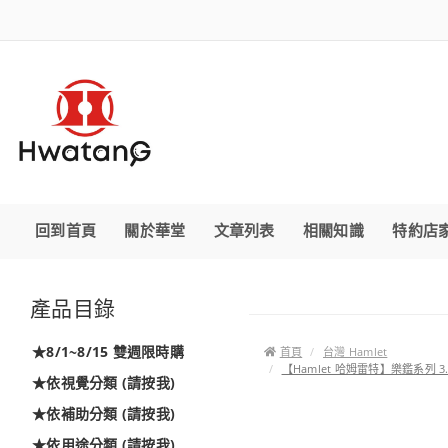
回到首頁
關於華堂
文章列表
相關知識
特約店
產品目錄
★8/1~8/15 雙週限時購
首頁
台灣 Hamlet
【Hamlet 哈姆雷特】樂鑑系列 3
★依視覺分類 (請按我)
★依補助分類 (請按我)
★依用途分類 (請按我)