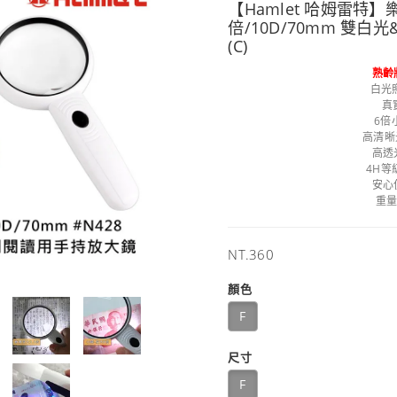
【Hamlet 哈姆雷特】樂
倍/10D/70mm 雙
(C)
熟齡
白光
真
6倍
高清晰
高透
4H等
安心
重量
售
NT.360
價
顏色
F
尺寸
F