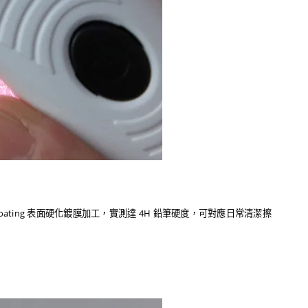
ting 表面硬化鍍膜加工，實測達 4H 鉛筆硬度，可對應日常清潔擦