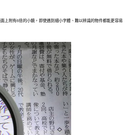
鏡面上附有6倍的小鏡，即使遇到細小字體、難以辨識的物件都能更容易