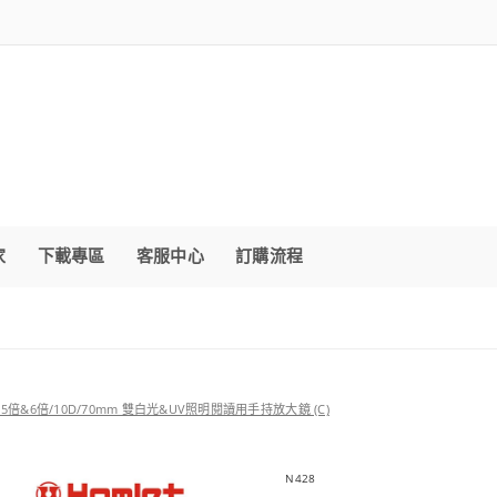
家
下載專區
客服中心
訂購流程
.5倍&6倍/10D/70mm 雙白光&UV照明閱讀用手持放大鏡 (C)
N428