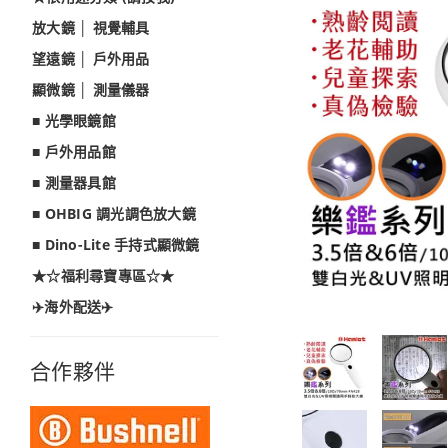
放大鏡 │ 視覺輔具
望遠鏡 │ 戶外用品
顯微鏡 │ 測量儀器
■ 光學眼鏡館
■ 戶外用品館
■ 測量器具館
■ OHBIG 調光調色放大鏡
■ Dino-Lite 手持式顯微鏡
★☆福利尋寶專區☆★
✈️海外配送✈️
合作夥伴