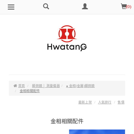
搜
會
購
(
0
)
Brand
選
尋
員
物
單
中
車
心
首頁
顯微鏡 │ 測量儀器
● 金相(金屬)顯微鏡
金相相關配件
最新上架
人氣排行
售價
金相相關配件