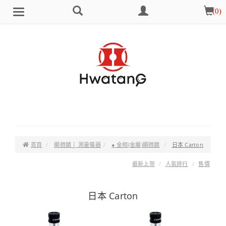
搜
會
購
(
0
)
Brand
選
尋
員
物
單
中
車
心
首頁
顯微鏡 │ 測量儀器
● 金相(金屬)顯微鏡
日本 Carton
最新上架
人氣排行
售價
日本 Carton