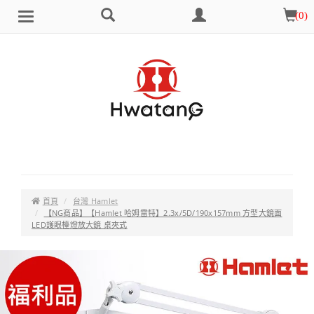
搜
會
購
(
0
)
Brand
選
尋
員
物
單
中
車
心
首頁
台灣 Hamlet
【NG商品】【Hamlet 哈姆雷特】2.3x/5D/190x157mm 方型大鏡面
LED護眼檯燈放大鏡 桌夾式