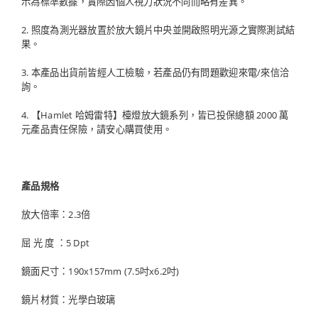
示為標準數據，實際因個人視力狀況不同而略有差異。
2. 照度為測光器放置於放大鏡片中央並開啟照明光源之實際測試結
果。
3. 本產品出貨前皆經人工檢驗，若產品仍有問題歡迎來電/來信洽
詢。
4. 【Hamlet 哈姆雷特】檯燈放大鏡系列，皆已投保總額 2000 萬
元產品責任保險，請安心購買使用。
產品規格
放大倍率：2.3倍
屈 光 度 ：5 Dpt
鏡面尺寸：190x157mm (7.5吋x6.2吋)
鏡片材質：光學白玻璃