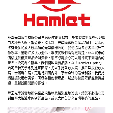
華堂光學實業有限公司自1984年創立以來，身兼製造生產與代理進
口各種放大鏡、望遠鏡、指北針、光學顯微鏡等產品項目，是國內
擁有最多的放大鏡品項的光學儀器公司，我們協助各行各業提升工
作效率、幫助許多視力退化、眼疾民眾們看得更清楚，並以實惠的
價格提供優質產品給消費者，您不必再擔心花大錢卻買不到適合的
產品。公司創立隔年，我們開啟自有品牌，以「Hamlet Optics」
哈姆雷特光學系列進軍國際，尤以手持型放大鏡、攜帶型皮套放大
鏡、金屬看布鏡，更是行銷國內外、享譽全球的最佳利器。我們持
續發掘使用者需求，研發各種創新產品，期望每位民眾都能看得舒
適、重新找回閱讀的喜悅。
華堂光學誠實地提供產品規格以及製造產地資訊，讓您不必擔心買
到倍率大幅灌水的劣質產品，或以大陸貨混充台灣製造的產品。