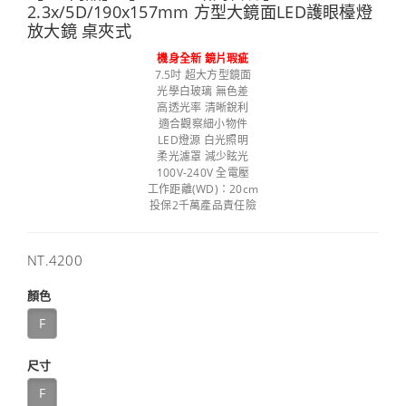
2.3x/5D/190x157mm 方型大鏡面LED護眼檯燈
放大鏡 桌夾式
機身全新 鏡片瑕疵
7.5吋 超大方型鏡面
光學白玻璃 無色差
高透光率 清晰銳利
適合觀察細小物件
LED燈源 白光照明
柔光濾罩 減少眩光
100V-240V 全電壓
工作距離(WD)：20cm
投保2千萬產品責任險
售
NT.4200
價
顏色
F
尺寸
F