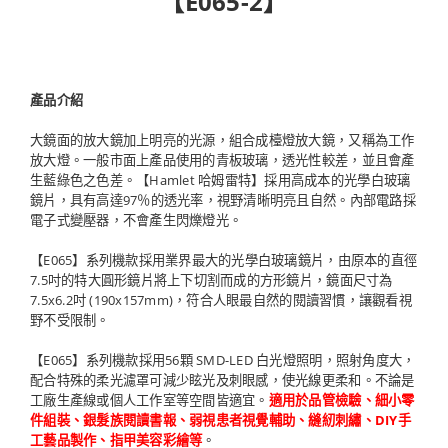
【E065-2】
產品介紹
大鏡面的放大鏡加上明亮的光源，組合成檯燈放大鏡，又稱為工作
放大燈。一般市面上產品使用的青板玻璃，透光性較差，並且會產
生藍綠色之色差。【Hamlet 哈姆雷特】採用高成本的光學白玻璃
鏡片，具有高達97％的透光率，視野清晰明亮且自然。內部電路採
電子式變壓器，不會產生閃爍燈光。
【E065】系列機款採用業界最大的光學白玻璃鏡片，由原本的直徑
7.5吋的特大圓形鏡片將上下切割而成的方形鏡片，鏡面尺寸為
7.5x6.2吋 (190x157mm)，符合人眼最自然的閱讀習慣，讓觀看視
野不受限制。
【E065】系列機款採用56顆 SMD-LED 白光燈照明，照射角度大，
配合特殊的柔光濾罩可減少眩光及刺眼感，使光線更柔和。不論是
工廠生產線或個人工作室等空間皆適宜。
適用於品管檢驗、細小零
件組裝、銀髮族閱讀書報、弱視患者視覺輔助、縫紉刺繡、DIY手
工藝品製作、指甲美容彩繪等
。