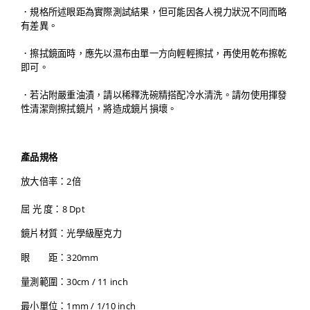
．規格所述眼距為實際測試結果，但可能因各人視力狀況不同而略
有差異。
．擦拭鏡面時，應先以濕布由單一方向輕輕擦拭，再使用乾布擦乾
即可。
．若沾附嚴重油漬，請以稀釋洗碗精搭配冷水清洗。
請勿使用揮發
性清潔劑擦拭鏡片，將造成鏡片損壞。
產品規格
放大倍率：2倍
屈 光 度：8 Dpt
鏡片材質：光學級壓克力
眼 距：320mm
量測範圍：30cm / 11 inch
最小單位：1mm / 1/10 inch