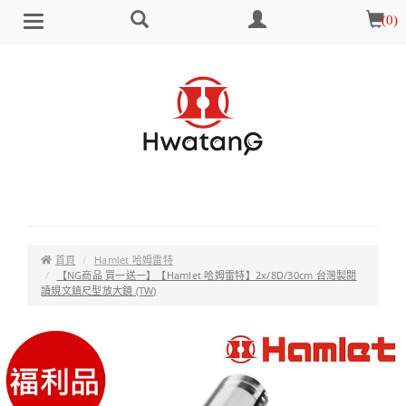
搜
會
購
(
0
)
Brand
選
尋
員
物
單
中
車
心
首頁
Hamlet 哈姆雷特
【NG商品 買一送一】【Hamlet 哈姆雷特】2x/8D/30cm 台灣製閱
讀規文鎮尺型放大鏡 (TW)