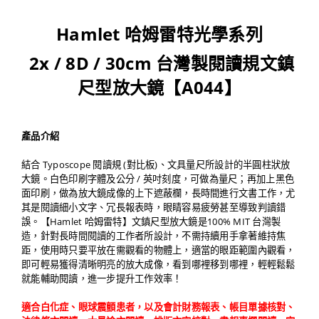
Hamlet 哈姆雷特光學系列
2x / 8D / 30cm 台灣製閱讀規文鎮
尺型放大鏡【A044】
產品介紹
結合 Typoscope 閱讀規 (對比板)、文具量尺所設計的半圓柱狀放
大鏡。白色印刷字體及公分 / 英吋刻度，可做為量尺；再加上黑色
面印刷，做為放大鏡成像的上下遮蔽欄，長時間進行文書工作，尤
其是閱讀細小文字、冗長報表時，眼睛容易疲勞甚至導致判讀錯
誤。【Hamlet 哈姆雷特】文鎮尺型放大鏡是100% MIT 台灣製
造，針對長時間閱讀的工作者所設計，不需持續用手拿著維持焦
距，使用時只要平放在需觀看的物體上，適當的眼距範圍內觀看，
即可輕易獲得清晰明亮的放大成像，看到哪裡移到哪裡，輕輕鬆鬆
就能輔助閱讀，進一步提升工作效率！
適合白化症、眼球震顫患者，以及會計財務報表、帳目單據核對、