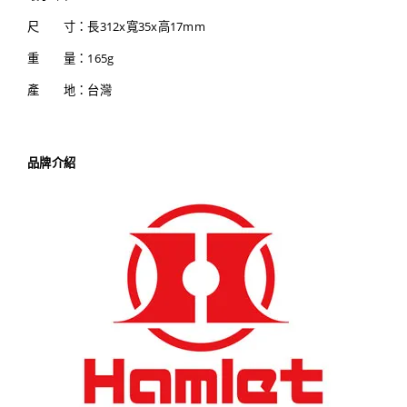
尺 寸：長312x寬35x高17mm
重 量：165g
產 地：台灣
品牌介紹