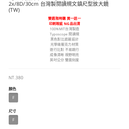
2x/8D/30cm 台灣製閱讀規文鎮尺型放大鏡
(TW)
雙週限時購 買一送一
印刷瑕疵 NG品出清
100%MIT台灣製造
Typoscope 閱讀規
黑色對比遮蔽設計
光學級壓克力材質
逐行比對 不易跳行
成像清晰 視野明亮
英吋公分 雙面刻度
售
NT.380
價
顏色
F
尺寸
F