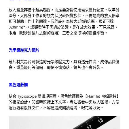
放大鏡並非倍率越高越好，而是要針對使用需求進行配置。以年齡
區分，大部分工作者的視力狀況較銀髮族佳，不需過高的放大倍率
即可輔助工作上的閱讀。我們設計為放大2倍的倍率，眼距可達
320mm(*)，讓觀看時不需過於貼近，是在放大效果、可見視野、
眼距（眼睛到鏡片之間的距離）三者之間取得的最佳平衡。
光學級壓克力鏡片
鏡片材質為台灣製造的光學級壓克力，具有透光性高、成像品質優
良、重量輕巧等優點，即使不慎掉落，鏡片也不會碎裂。
黑色遮蔽欄
結合 Typoscope 閱讀規原理，黑色遮蔽欄為【Hamlet 哈姆雷特】
的獨家設計，閱讀時遮蔽上下文字，專注觀看中央放大區域，方便
逐行觀看複雜文件，不容易造成閱讀混淆、眼花等狀況。