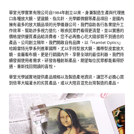
華堂光學實業有限公司自1984年創立以來，身兼製造生產與代理進
口各種放大鏡、望遠鏡、指北針、光學顯微鏡等產品項目，是國內
擁有最多的放大鏡品項的光學儀器公司，我們協助各行各業提升工
作效率、幫助許多視力退化、眼疾民眾們看得更清楚，並以實惠的
價格提供優質產品給消費者，您不必再擔心花大錢卻買不到適合的
產品。公司創立隔年，我們開啟自有品牌，以「Hamlet Optics」
哈姆雷特光學系列進軍國際，尤以手持型放大鏡、攜帶型皮套放大
鏡、金屬看布鏡，更是行銷國內外、享譽全球的最佳利器。我們持
續發掘使用者需求，研發各種創新產品，期望每位民眾都能看得舒
適、重新找回閱讀的喜悅。
華堂光學誠實地提供產品規格以及製造產地資訊，讓您不必擔心買
到倍率大幅灌水的劣質產品，或以大陸貨混充台灣製造的產品。