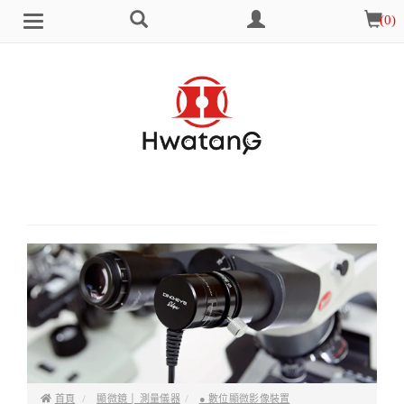
搜
會
購
(
0
)
Brand
選
尋
員
物
單
中
車
心
首頁
顯微鏡 │ 測量儀器
● 數位顯微影像裝置