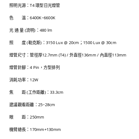
照明光源：T4 環型日光燈管
色 溫：6400K~6600K
光 通 量 (流明)：480 lm
照 度 (勒克斯)：3150 Lux @ 20cm；1500 Lux @ 30cm
燈管尺寸：管徑厚12.7mm (T4) / 外直徑136mm / 內直徑113mm
燈管針腳：4 Pin，方型排列
消耗功率：12W
焦 距 (工作距離)：33.3cm
建議觀看距離：25~28cm
眼 距：250mm
機臂總長：170mm+130mm