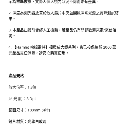
示為標準數據，實際因個人視力狀況不同而略有差異。
2. 照度為測光器放置於放大鏡片中央並開啟照明光源之實際測試結
果。
3. 本產品出貨前皆經人工檢驗，若產品仍有問題歡迎來電/來信洽
詢。
4. 【Hamlet 哈姆雷特】檯燈放大鏡系列，皆已投保總額 2000 萬
元產品責任保險，請安心購買使用。
產品規格
放大倍率：1.8倍
屈 光 度 ：3 Dpt
鏡面尺寸：100mm (4吋)
鏡片材質：光學白玻璃