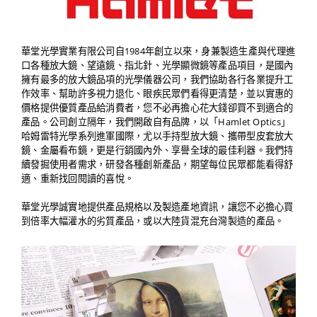
華堂光學實業有限公司自1984年創立以來，身兼製造生產與代理進
口各種放大鏡、望遠鏡、指北針、光學顯微鏡等產品項目，是國內
擁有最多的放大鏡品項的光學儀器公司，我們協助各行各業提升工
作效率、幫助許多視力退化、眼疾民眾們看得更清楚，並以實惠的
價格提供優質產品給消費者，您不必再擔心花大錢卻買不到適合的
產品。公司創立隔年，我們開啟自有品牌，以「Hamlet Optics」
哈姆雷特光學系列進軍國際，尤以手持型放大鏡、攜帶型皮套放大
鏡、金屬看布鏡，更是行銷國內外、享譽全球的最佳利器。我們持
續發掘使用者需求，研發各種創新產品，期望每位民眾都能看得舒
適、重新找回閱讀的喜悅。
華堂光學誠實地提供產品規格以及製造產地資訊，讓您不必擔心買
到倍率大幅灌水的劣質產品，或以大陸貨混充台灣製造的產品。