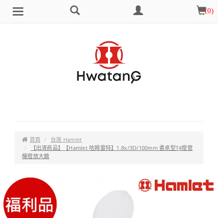
搜
會
購
(
0
)
Brand
選
尋
員
物
單
中
車
心
首頁
台灣 Hamlet
【出清商品】【Hamlet 哈姆雷特】1.8x/3D/100mm 書桌型T4燈管
檯燈放大鏡