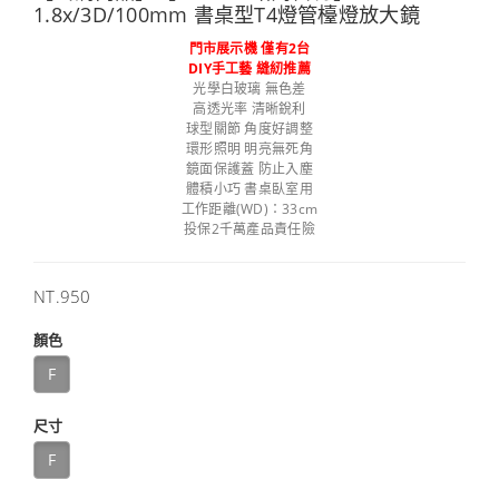
1.8x/3D/100mm 書桌型T4燈管檯燈放大鏡
門市展示機 僅有2台
DIY手工藝 縫紉推薦
光學白玻璃 無色差
高透光率 清晰銳利
球型關節 角度好調整
環形照明 明亮無死角
鏡面保護蓋 防止入塵
體積小巧 書桌臥室用
工作距離(WD)：33cm
投保2千萬產品責任險
售
NT.950
價
顏色
F
尺寸
F