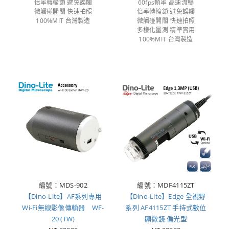
倍率轉輪鎖 避免誤觸
60fps幀率 高速流暢
微觸碰開關 快速拍照
倍率轉輪鎖 避免誤觸
100%MIT 台灣製造
微觸碰開關 快速拍照
多樣化量測 精準實用
100%MIT 台灣製造
編號：MDS-902
編號：MDF4115ZT
【Dino-Lite】AF系列專用
【Dino-Lite】Edge 全視野
Wi-Fi無線影像傳輸器 WF-
系列 AF4115ZT 手持式數位
20 (TW)
顯微鏡 偏光型