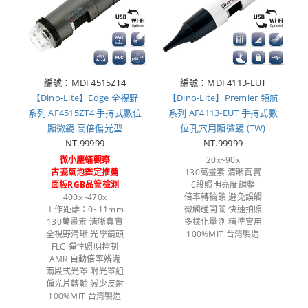
編號：MDF4515ZT4
編號：MDF4113-EUT
【Dino-Lite】Edge 全視野
【Dino-Lite】Premier 領航
系列 AF4515ZT4 手持式數位
系列 AF4113-EUT 手持式數
顯微鏡 高倍偏光型
位孔穴用顯微鏡 (TW)
NT.99999
NT.99999
微小塵蟎觀察
20x~90x
古瓷氣泡鑑定推薦
130萬畫素 清晰真實
面板RGB品管檢測
6段照明亮度調整
400x~470x
倍率轉輪鎖 避免誤觸
工作距離：0~11mm
微觸碰開關 快速拍照
130萬畫素 清晰真實
多樣化量測 精準實用
全視野清晰 光學鏡頭
100%MIT 台灣製造
FLC 彈性照明控制
AMR 自動倍率辨識
兩段式光罩 附光罩組
偏光片轉輪 減少反射
100%MIT 台灣製造