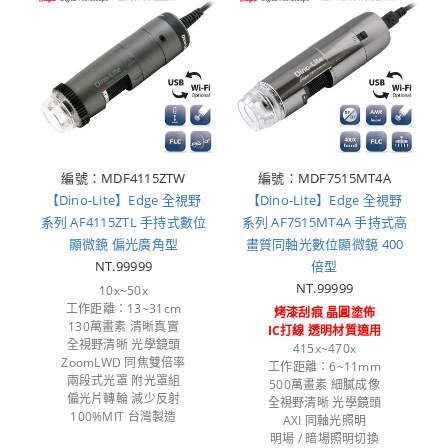
編號：MDF4115ZTW
編號：MDF7515MT4A
【Dino-Lite】Edge 全視野
【Dino-Lite】Edge 全視野
系列 AF4115ZTL 手持式數位
系列 AF7515MT4A 手持式高
顯微鏡 偏光廣角型
畫質同軸光數位顯微鏡 400
NT.99999
倍型
NT.99999
10x~50x
工作距離：13~31cm
烤漆刮痕 晶圓塗佈
130萬畫素 清晰真實
IC打線 透明材質適用
全視野清晰 光學鏡頭
415x~470x
ZoomLWD 同焦雙倍率
工作距離：6~11mm
兩段式光罩 附光罩組
500萬畫素 細膩成像
偏光片轉輪 減少反射
全視野清晰 光學鏡頭
100%MIT 台灣製造
AXI 同軸光照明
明場 / 暗場照明切換