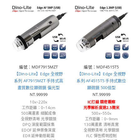
編號：MDF7915MZT
編號：MDF4515T5
【Dino-Lite】Edge 全視野
【Dino-Lite】Edge 全視野
系列 AF7915MZT 手持式高
系列 AF4515T5 手持式數位
畫質數位顯微鏡 偏光型
顯微鏡 500倍型
NT.99999
NT.99999
10x~220x
IC打線 精密觀察
工作距離：0~14cm
光學解析度達2.5微米
500萬畫素 細膩成像
500x~550x
全視野清晰 光學鏡頭
工作距離：0~9mm
DPQ 深度範圍採集
130萬畫素 清晰真實
EDOF 延伸景像深度
全視野清晰 光學鏡頭
EDR 延伸動態範圍
FLC 彈性照明控制