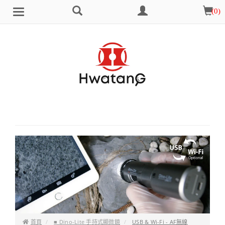
搜
會
購
(
0
)
Brand
選
尋
員
物
單
中
車
心
首頁
■ Dino-Lite 手持式顯微鏡
USB & Wi-Fi - AF無線