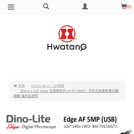
搜
會
購
(
0
)
Brand
選
尋
員
物
單
中
車
心
首頁
USB & Wi-Fi - AF無線
【Dino-Lite】Edge 全視野系列 AF7915MZTL 手持式高畫質數位顯
微鏡 偏光長距型