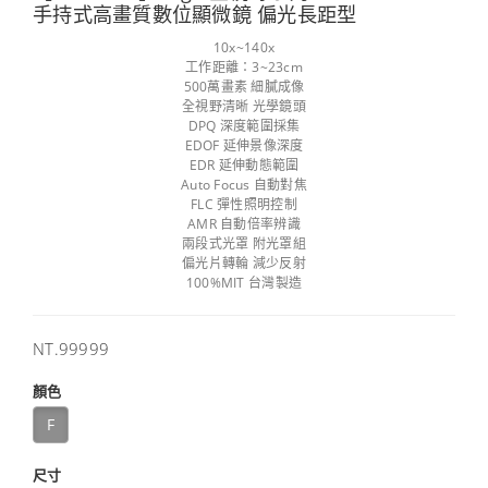
手持式高畫質數位顯微鏡 偏光長距型
10x~140x
工作距離：3~23cm
500萬畫素 細膩成像
全視野清晰 光學鏡頭
DPQ 深度範圍採集
EDOF 延伸景像深度
EDR 延伸動態範圍
Auto Focus 自動對焦
FLC 彈性照明控制
AMR 自動倍率辨識
兩段式光罩 附光罩組
偏光片轉輪 減少反射
100%MIT 台灣製造
售
NT.99999
價
顏色
F
尺寸