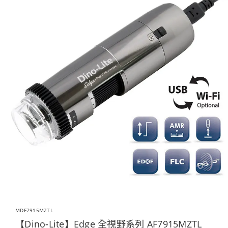
MDF7915MZTL
【Dino-Lite】Edge 全視野系列 AF7915MZTL