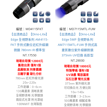
編號：MD4115FKT
編號：MD7115MTL-FUW
【出清商品】【Dino-Lite】
【出清商品】【Dino-Lite】
Edge 全視野系列 AM4115-
Edge 5MP 全視野系列
FKT 手持式數位近紅外線顯
AM7115MTL-FUW 手持式高
微鏡 780nm IR 標準型
畫質數位紫外線顯微鏡
NT.17550
375nm UV切換 長距型
NT.29000
現場自取價 12000元
舊款出清 僅有1個
現場自取價 18000元
晶圓檢測 刑事鑑識
特製零碼 僅有1個
古籍字畫 碳化分析
UV油墨 電容漏液
780nm 近紅外線光源
玉石注膠 螢光反應
20x~220x
375nm 紫外線光源
工作距離：0~6cm
可切換白光 方便比對
130萬畫素 清晰真實
10x~140x
全視野清晰 光學鏡頭
工作距離：3~23cm
兩段式光罩 附光罩組
500萬畫素 細膩成像
100%MIT 台灣製造
全視野清晰 光學鏡頭