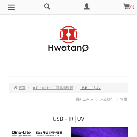
搜
會
購
(
0
)
Brand
選
尋
員
物
單
中
車
心
首頁
■ Dino-Lite 手持式顯微鏡
USB - IR│UV
最新上架
人氣排行
售價
USB - IR│UV