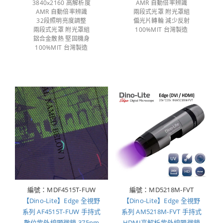
3840x2160 高解析度
AMR 自動倍率辨識
AMR 自動倍率辨識
兩段式光罩 附光罩組
32段照明亮度調整
偏光片轉輪 減少反射
兩段式光罩 附光罩組
100%MIT 台灣製造
鋁合金散熱 堅固機身
100%MIT 台灣製造
編號：MDF4515T-FUW
編號：MD5218M-FVT
【Dino-Lite】Edge 全視野
【Dino-Lite】Edge 全視野
系列 AF4515T-FUW 手持式
系列 AM5218M-FVT 手持式
數位紫外線顯微鏡 375nm
HDMI高解析紫外線顯微鏡