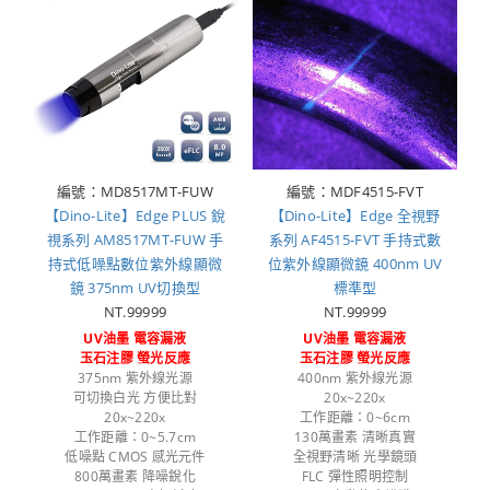
編號：MD8517MT-FUW
編號：MDF4515-FVT
【Dino-Lite】Edge PLUS 銳
【Dino-Lite】Edge 全視野
視系列 AM8517MT-FUW 手
系列 AF4515-FVT 手持式數
持式低噪點數位紫外線顯微
位紫外線顯微鏡 400nm UV
鏡 375nm UV切換型
標準型
NT.99999
NT.99999
UV油墨 電容漏液
UV油墨 電容漏液
玉石注膠 螢光反應
玉石注膠 螢光反應
375nm 紫外線光源
400nm 紫外線光源
可切換白光 方便比對
20x~220x
20x~220x
工作距離：0~6cm
工作距離：0~5.7cm
130萬畫素 清晰真實
低噪點 CMOS 感光元件
全視野清晰 光學鏡頭
800萬畫素 降噪銳化
FLC 彈性照明控制