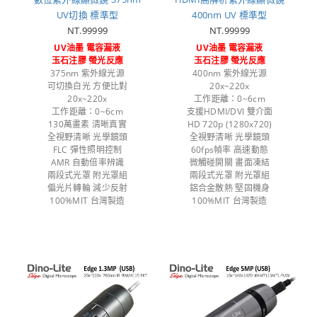
UV切換 標準型
400nm UV 標準型
NT.99999
NT.99999
UV油墨 電容漏液
UV油墨 電容漏液
玉石注膠 螢光反應
玉石注膠 螢光反應
375nm 紫外線光源
400nm 紫外線光源
可切換白光 方便比對
20x~220x
20x~220x
工作距離：0~6cm
工作距離：0~6cm
支援HDMI/DVI 雙介面
130萬畫素 清晰真實
HD 720p (1280x720)
全視野清晰 光學鏡頭
全視野清晰 光學鏡頭
FLC 彈性照明控制
60fps幀率 高速動態
AMR 自動倍率辨識
微觸碰開關 畫面凍結
兩段式光罩 附光罩組
兩段式光罩 附光罩組
偏光片轉輪 減少反射
鋁合金散熱 堅固機身
100%MIT 台灣製造
100%MIT 台灣製造