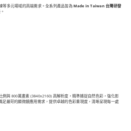
育訓練等多元場域的高端需求。全系列產品皆為
Made in Taiwan 台灣研發
任。
螢幕比例與 800萬畫素 (3840x2160) 高解析度，精準捕捉自然色彩，強化影
膩，滿足嚴苛的顯微鏡應用需求，提供卓越的色彩重現度，清晰呈現每一處