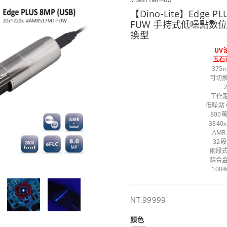
MD8517MT-FUW
【Dino-Lite】Edge P
FUW 手持式低噪點數位
換型
UV
玉石
375
可切換
工作距
低噪點 
800
3840
AM
32
兩段式
鋁合金
100
售
NT.99999
價
顏色