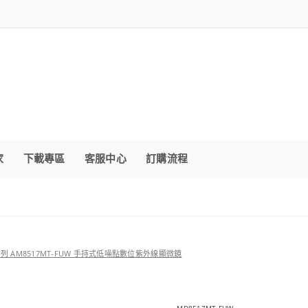
家
下載專區
客服中心
訂購流程
 銳視系列 AM8517MT-FUW 手持式低噪點數位紫外線顯微鏡