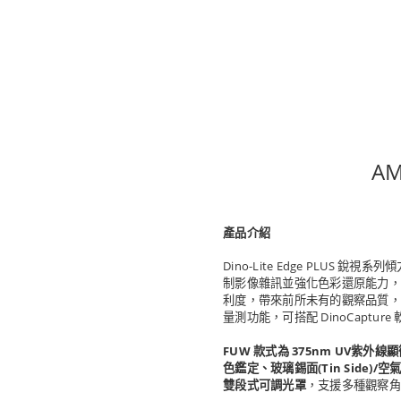
A
產品介紹
Dino-Lite Edge PLUS 銳視系
制影像雜訊並強化色彩還原能力，
利度，帶來前所未有的觀察品質，確
量測功能，可搭配 DinoCap
FUW 款式為 375nm UV紫外線
色鑑定、玻璃錫面(Tin Side)/空氣
雙段式可調光罩
，支援多種觀察角