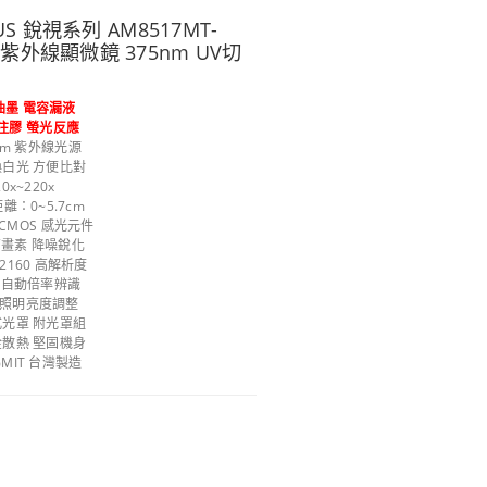
LUS 銳視系列 AM8517MT-
紫外線顯微鏡 375nm UV切
油墨 電容漏液
注膠 螢光反應
nm 紫外線光源
白光 方便比對
20x~220x
離：0~5.7cm
CMOS 感光元件
萬畫素 降噪銳化
x2160 高解析度
R 自動倍率辨識
段照明亮度調整
光罩 附光罩組
散熱 堅固機身
%MIT 台灣製造