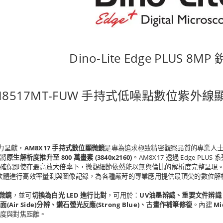
Dino-Lite Edge PLUS 8M
M8517MT-FUW 手持式低噪點數位紫外線顯
列傾力呈獻，
AM8X17 手持式數位顯微鏡
是專為追求極致精密觀察品質的專業人
將
原生解析度推升至 800 萬畫素 (3840x2160)
。AM8X17 透過 Edge PLUS
保即使在最高放大倍率下，微觀細節依然能以無與倫比的解析度完整呈現。透過 U
ture 軟體進行高效率量測與圖像記錄，為各種嚴苛的專業應用提供最頂尖的數位
顯微鏡
，並可
切換為白光 LED 進行比對
，可用於：
UV油墨辨識、重要文件辨識
面(Air Side)分辨、鑽石螢光反應(Strong Blue)、古畫作補筆修復
。內建
Mi
度與對焦距離。