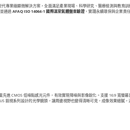
，打造新世代專業級顯微解決方案，全面滿足產業現場、科學研究、醫療檢測與教
，並通過
AFAQ ISO 14064-1 國際溫室氣體盤查驗證
，實踐永續環保與企業責
AM8X17 搭載先進 CMOS 低噪點感光元件，有效實現降噪與影像銳化。支援 16:9 寬
 PLUS 銳視系列設計的光學鏡頭，讓周邊視野也變得清晰可見，成像效果細