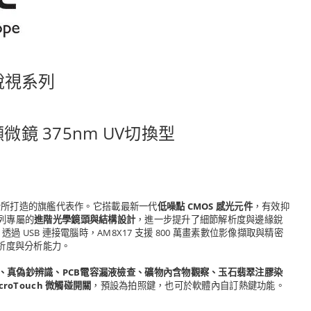
P 銳視系列
微鏡 375nm UV切換型
士所打造的旗艦代表作。它搭載最新一代
低噪點 CMOS 感光元件
，有效抑
 系列專屬的
進階光學鏡頭與結構設計
，進一步提升了細節解析度與邊緣銳
SB 連接電腦時，AM8X17 支援 800 萬畫素數位影像擷取與精密
解析度與分析能力。
、真偽鈔辨識、PCB電容漏液檢查、礦物內含物觀察、玉石翡翠注膠染
croTouch 微觸碰開關
，預設為拍照鍵，也可於軟體內自訂熱鍵功能。