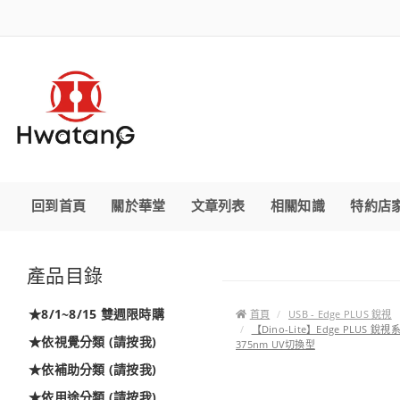
回到首頁
關於華堂
文章列表
相關知識
特約店
產品目錄
★8/1~8/15 雙週限時購
首頁
USB - Edge PLUS 銳視
【Dino-Lite】Edge PLUS
★依視覺分類 (請按我)
375nm UV切換型
★依補助分類 (請按我)
★依用途分類 (請按我)