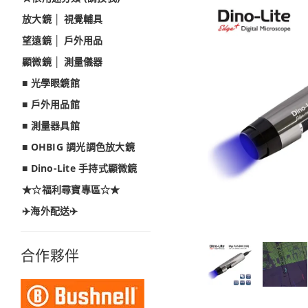
放大鏡 │ 視覺輔具
望遠鏡 │ 戶外用品
顯微鏡 │ 測量儀器
■ 光學眼鏡館
■ 戶外用品館
■ 測量器具館
■ OHBIG 調光調色放大鏡
■ Dino-Lite 手持式顯微鏡
★☆福利尋寶專區☆★
✈️海外配送✈️
合作夥伴