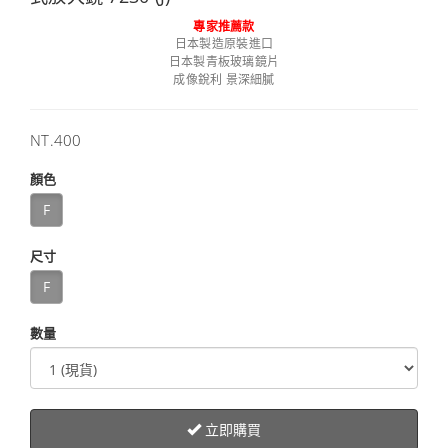
專家推薦款
日本製造原裝進口
日本製青板玻璃鏡片
成像銳利 景深細膩
售
NT.400
價
顏色
F
尺寸
F
數量
立即購買