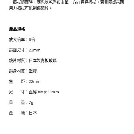
．擦拭鏡面時，應先以乾淨布由單一方向輕輕擦拭，若畫圈或來回
用力擦拭可能刮傷鏡片。
產品規格
放大倍率：6倍
鏡面尺寸：23mm
鏡片材質：日本製青板玻璃
鏡身材質：塑膠
焦 距：22mm
尺 寸：直徑36x高33mm
重 量：7g
產 地：日本