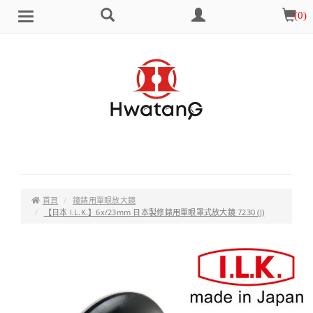
搜
會
購
(
0
)
Brand
選
尋
員
物
單
中
車
心
首頁
鐘錶用單眼放大鏡
【日本 I.L.K.】6x/23mm 日本製修錶用單眼罩式放大鏡 7230 (J)