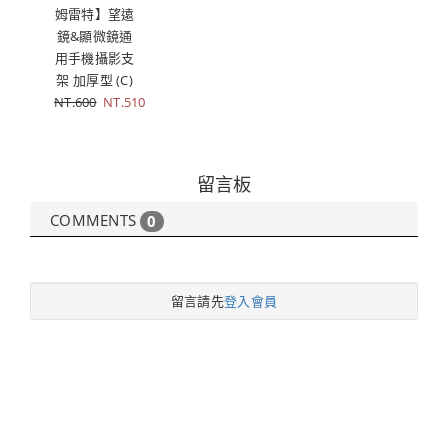
姆雷特】望遠
鏡&顯微鏡通
用手機攝影支
架 加厚型 (C)
NT.600
NT.510
留言板
COMMENTS
0
留言請先
登入會員