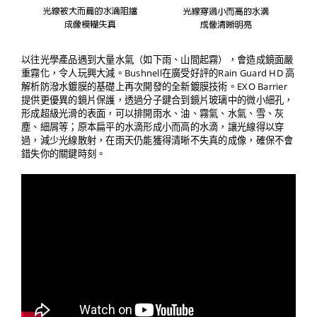
以往光學產品遇到大量水氣（如下雨、山間起霧），會造成鏡面嚴
重霧化，令人玩興大減。Bushnell在廣受好評的Rain Guard HD 高
解析防潑水鍍膜的基礎上再次開發的全新鍍膜技術。EXO Barrier
提供更優異的鏡片保護，透過分子鍵合到鏡片玻璃中的微小細孔，
形成超級光滑的表面，可以排開雨水、油、霧氣、水氣、雪、灰
塵、細屑等；原本扁平的水滴形成小而高的水滴，讓光線得以穿
過，減少光線散射，在雨天仍能獲得清晰不失真的成像，確保不會
錯失你的關鍵時刻。