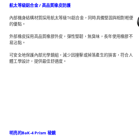
航太等級鋁合金 / 高品質橡皮防護
內部機身結構材質採用航太等級T6鋁合金，同時具備堅固與相對輕便
的優點。
外部橡皮採用高品質橡膠外皮，彈性堅韌，無臭味，長年使用橡膠不
易沾黏。
可安全地保護內部光學鏡組，減少因撞擊或掉落產生的損害，符合人
體工學設計，提供最佳舒適度。
明亮的BaK-4 Prism 稜鏡