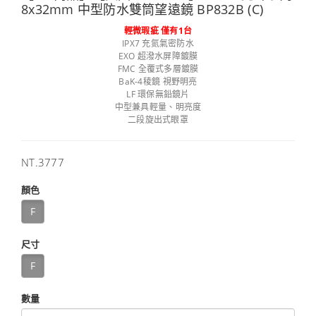
8x32mm 中型防水雙筒望遠鏡 BP832B (C)
輕微瑕疵 僅有1台
IPX7 充氮氣密防水
EXO 超潑水屏障鍍膜
FMC 全覆式多層鍍膜
BaK-4稜鏡 視野明亮
LF 環保無鉛鏡片
中型兼具輕量、明亮度
二段旋出式眼罩
售
NT.3777
價
顏色
F
尺寸
F
數量