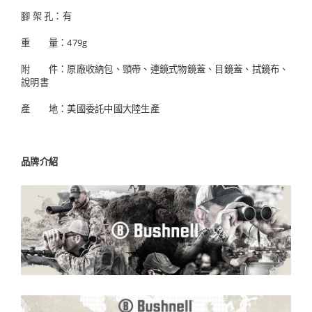
腳 架 孔：有
重 量：479g
附 件：原廠收納包、頸帶、連鏡式物鏡蓋、目鏡蓋、拭鏡布、
說明書
產 地：美國委託中國大陸生產
品牌介紹