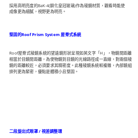
採用高明亮度的BaK-4(鋇化皇冠玻璃)作為稜鏡材質，觀看時能使
成像更為細膩，視野更為明亮。
堅固的Roof Prism System 屋脊式系統
Roof屋脊式稜鏡系統的望遠鏡形狀呈現如英文字「H」，物鏡間距離
相當於目鏡間距離，為使物鏡到目鏡的光線路徑成一直線，對兩個稜
鏡的距離較近，必須要求其精密度。此種稜鏡系統較複雜，內部鏡組
排列更為緊密，優點是體積小且堅固。
二段旋出式眼罩 / 視差調整環