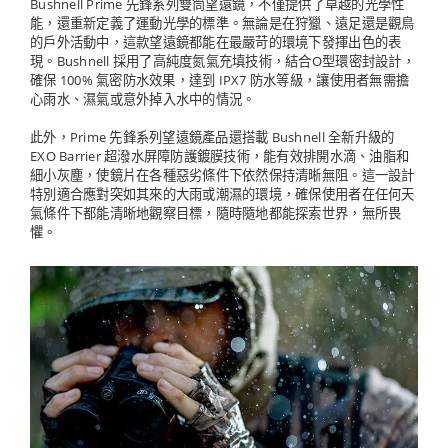
Bushnell Prime 先鋒系列雙筒望遠鏡，不僅提供了卓越的光學性
能，還重新定義了運動光學的標準。無論是在狩獵、遠足還是觀鳥
的戶外活動中，這款望遠鏡都能在最嚴苛的環境下發揮出色的表
現。Bushnell 採用了高純度氮氣充填技術，結合O型環密封設計，
確保 100% 氣密防水效果，達到 IPX7 防水等級，讓使用者無需擔
心雨水、濕氣或意外掉入水中的情況。
此外，Prime 先鋒系列望遠鏡產品還搭載 Bushnell 全新升級的
EXO Barrier 超潑水屏障防護鍍膜技術，能有效排開水滴、油脂和
細小灰塵，使鏡片在各種惡劣條件下依然保持清晰無阻。這一設計
特別適合應對突如其來的大雨或潮濕的環境，確保使用者在任何天
氣條件下都能清晰地觀察目標，隨時隨地都能探索世界，無所畏
懼。