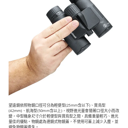
望遠鏡依照物鏡口徑可分為輕便型(25mm含以下)、賞鳥型
(42mm)、航海型(50mm含以上)，視野進光量會隨著口徑大小而改
變，中型機身尺寸介於輕便型與賞鳥型之間，具備重量輕巧、進光
量佳的優點。物鏡處為連鏡式物鏡蓋，不使用可蓋上減少入塵，並
避免物鏡蓋遺失。