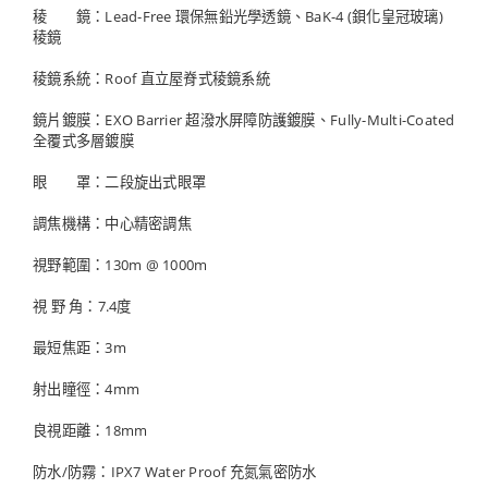
稜 鏡：Lead-Free 環保無鉛光學透鏡、BaK-4 (鋇化皇冠玻璃)
稜鏡
稜鏡系統：Roof 直立屋脊式稜鏡系統
鏡片鍍膜：EXO Barrier 超潑水屏障防護鍍膜、Fully-
Multi-Coated
全覆式多層鍍膜
眼 罩：二段旋出式眼罩
調焦機構：中心精密調焦
視野範圍：130m @ 1000m
視 野 角：7.4度
最短焦距：3m
射出瞳徑：4mm
良視距離：18mm
防水/防霧：IPX7 Water Proof 充氮氣密防水