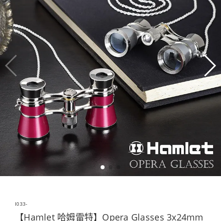
I033-
【Hamlet 哈姆雷特】Opera Glasses 3x24mm