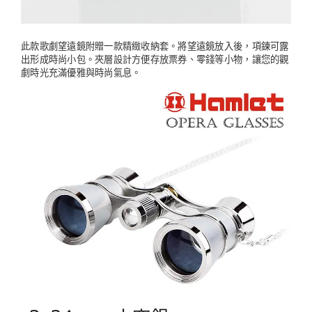
此款歌劇望遠鏡附贈一款精緻收納套。將望遠鏡放入後，項鍊可露
出形成時尚小包。夾層設計方便存放票券、零錢等小物，讓您的觀
劇時光充滿優雅與時尚氣息。