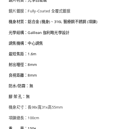
鏡片材質：光學白玻璃
鏡片鍍膜：Fully-Coated 全覆式鍍膜
機身材質：鋁合金 (機身)、316L 醫療鋼不銹鋼 (項鍊)
光學結構：Galilean 伽利略光學設計
調焦機構：中心調焦
最短焦距：1.6m
射出瞳徑：8mm
良視距離：8mm
防水/防霧：無
腳 架 孔：無
機身尺寸：長98x寬31x高55mm
項鍊總長：100cm
重 量：150g