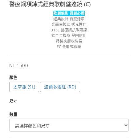
醫療鋼項鍊式經典歌劇望遠鏡 (C)
歌劇魅影 賞劇必備
經典設計 質感烤漆
光學白玻璃 透光性佳
316L 醫療鋼抗敏項鍊
鋁合金機身 堅固耐用
特製夾層收納袋
FC 全覆式鍍膜
售
NT.1500
價
顏色
太空銀 (SL)
波爾多酒紅 (RD)
尺寸
數量