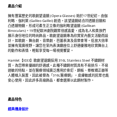
產品介紹
擁有豐富歷史的歌劇望遠鏡 (Opera Glasses) 始於17世紀初，由伽
利略．伽利萊 (Galileo Galilei) 創造。該望遠鏡結合凹透鏡目鏡和
凸透鏡物鏡，形成可產生正立像的伽利略望遠鏡 (Galilean
Binoculars)。19世紀歐洲劇院觀眾倍感喜愛，成為名人和貴族們
展示身份地位的時尚飾品。歌劇望遠鏡專為欣賞室內藝文活動而設
計，如歌劇、舞台劇、音樂劇、芭蕾表演及音樂會等。低放大倍率
並擁有寬廣視野，讓您在室內表演廳座位上舒適優雅地欣賞舞台上
的動作和表情，輕鬆享受每一場視覺饗宴。
Hamlet【I033】歌劇望遠鏡採用 316L Stainless Steel 不鏽鋼材
質，為您帶來優越的舒適感。此種不鏽鋼材質具有不易排斥、不易
過敏的特點，並在醫療領域廣泛應用於骨釘、鋼板、脊椎矯正器等
人體植入裝置，因此被譽為「316L醫療鋼」，皮膚敏感的民眾也能
安心使用，因此許多高級飾品，都會選擇以此鋼材製作。
產品特色
經典機身設計