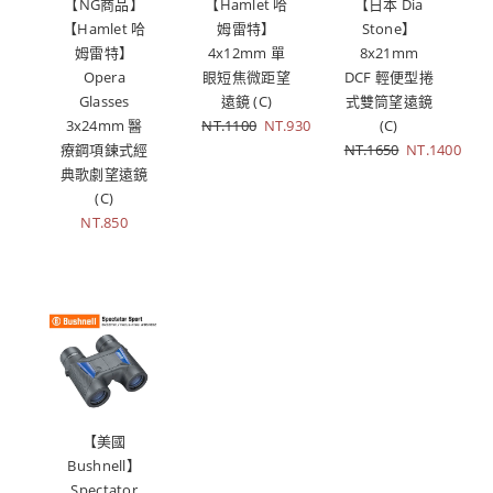
【NG商品】
【Hamlet 哈
【日本 Dia
【Hamlet 哈
姆雷特】
Stone】
姆雷特】
4x12mm 單
8x21mm
Opera
眼短焦微距望
DCF 輕便型捲
Glasses
遠鏡 (C)
式雙筒望遠鏡
3x24mm 醫
NT.1100
NT.930
(C)
療鋼項鍊式經
NT.1650
NT.1400
典歌劇望遠鏡
(C)
NT.850
【美國
Bushnell】
Spectator