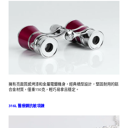
擁有亮面質感烤漆和金屬電鍍機身，經典橋型設計，堅固耐用的鋁
合金材質，僅重150克，輕巧易拿且穩定。
316L 醫療鋼抗敏項鍊