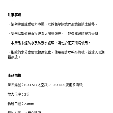
注意事項
．請勿摔落或受強力撞擊，以避免望遠鏡內部鏡組造成偏移。
．請勿以望遠鏡直接觀看太陽或強光，可能造成眼睛視力受損。
．本產品未經防水及防潑水處理，請勿於雨天環境使用。
．指紋的水分會使電鍍層氧化，使用後請以乾布擦拭，並放入防潮
箱存放。
產品規格
產品編號：I033-SL (太空銀) / I033-RD (波爾多酒紅)
放大倍率：3倍
物鏡口徑：24mm