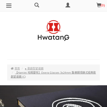
搜
會
購
(
0
)
Brand
選
尋
員
物
單
中
車
心
首頁
● 歌劇型望遠鏡
【Hamlet 哈姆雷特】Opera Glasses 3x24mm 醫療鋼項鍊式經典歌
劇望遠鏡 (C)