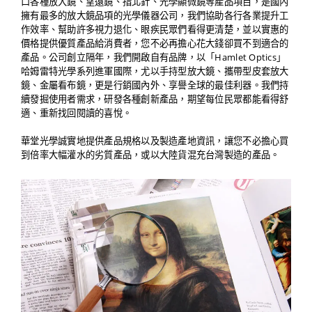
口各種放大鏡、望遠鏡、指北針、光學顯微鏡等產品項目，是國內
擁有最多的放大鏡品項的光學儀器公司，我們協助各行各業提升工
作效率、幫助許多視力退化、眼疾民眾們看得更清楚，並以實惠的
價格提供優質產品給消費者，您不必再擔心花大錢卻買不到適合的
產品。公司創立隔年，我們開啟自有品牌，以「Hamlet Optics」
哈姆雷特光學系列進軍國際，尤以手持型放大鏡、攜帶型皮套放大
鏡、金屬看布鏡，更是行銷國內外、享譽全球的最佳利器。我們持
續發掘使用者需求，研發各種創新產品，期望每位民眾都能看得舒
適、重新找回閱讀的喜悅。
華堂光學誠實地提供產品規格以及製造產地資訊，讓您不必擔心買
到倍率大幅灌水的劣質產品，或以大陸貨混充台灣製造的產品。