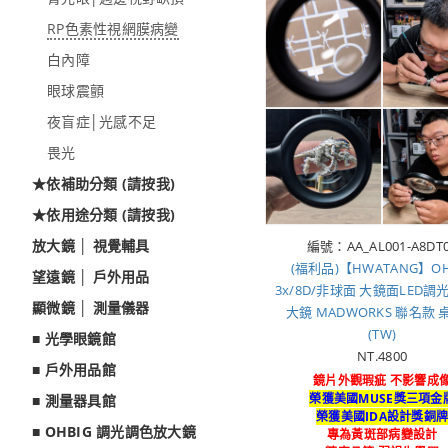
RP色素性視網膜病變
白內障
眼球震顫
夜盲症│光感不足
畏光
★依補助分類 (請按我)
★依用途分類 (請按我)
放大鏡 │ 視覺輔具
編號：AA_AL001-A8DT
(福利品)【HWATANG】OH
望遠鏡 │ 戶外用品
3x/8D/非球面 大鏡面LED
顯微鏡 │ 測量儀器
大鏡 MADWORKS 聯名款 
(TW)
■ 光學眼鏡館
NT.4800
■ 戶外用品館
鏡片外觀瑕疵 不影響成
榮獲美國MUSE獎三項金
■ 測量器具館
榮獲美國IDA設計獎銅
■ OHBIG 調光調色放大鏡
專為黃斑部病變設計