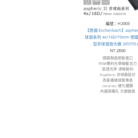
編號：H2003
【德國 Eschenbach】aspheri
球面系列 4x/16D/70mm 
型非球面放大鏡 265570 (
NT.2800
德國製造原裝進口
PXM專利光學級壓克力
高透光率 清晰銳利
Aspheric 非球面設計
改善邊緣球面像差
cera-tec 硬化鍍膜
內藏穿繩孔 方便頸掛