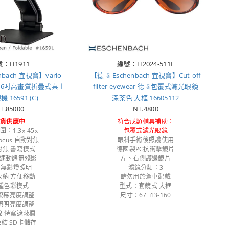
：H1911
編號：H2024-511L
nbach 宜視寶】vario
【德國 Eschenbach 宜視寶】Cut-off
HD 16吋高畫質折疊式桌上
filter eyewear 德國包覆式濾光眼鏡
 16591 (C)
深茶色 大框 16605112
T.85000
NT.4800
現貨供應中
符合戊類輔具補助：
：1.3x-45x
包覆式濾光眼鏡
Focus 自動對焦
眼科手術後照護使用
對焦 書寫模式
德國製PC抗衝擊鏡片
高速動態無殘影
左、右側護邊鏡片
D 無影燈照明
濾鏡分類：3
收納 方便移動
請勿用於駕車配戴
5種色彩模式
型式：套鏡式 大框
螢幕亮度調整
尺寸：67□13-160
照明亮度調整
線 特寫遮蔽欄
結 SD卡儲存