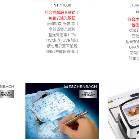
NT.17000
(15
N
符合戊類輔具補助：
包覆式濾光眼鏡
符合
德國製造 原裝進口
包
高效濾藍光鏡片
德國
藍光穿透率1.7%
高
UVA阻隔 UVB阻隔
藍光穿透
請勿用於駕車配戴
UVA
隱眼/未戴眼鏡適用
請勿
隱眼