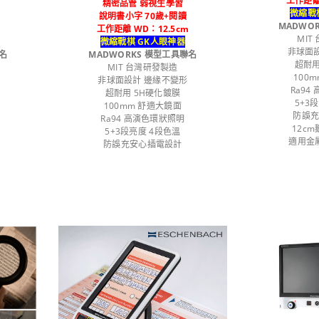
工作距離
精密品管 弱視生學習
微縮戰
說明書小字 70歲+閱讀
MADWO
工作距離 WD：12.5cm
MIT
微縮戰棋 GK人眼神器
非球面
名
MADWORKS 模型工具聯名
超耐用
MIT 台灣研發製造
100
非球面設計 邊緣不變形
Ra94
超耐用 5H硬化鍍膜
5+3
100mm 舒適大鏡面
防誤
Ra94 高演色環狀照明
12c
5+3段亮度 4段色溫
適用金
防誤充安心插電設計