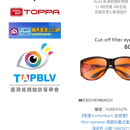
Ra94 高演色環狀照明
5+3段亮度 4段色溫
防誤充安心插電設計
編號：H2024-527S
【德國 Eschenbach 宜視寶】C
filter eyewear 德國包覆
淺茶色 小框 16605271