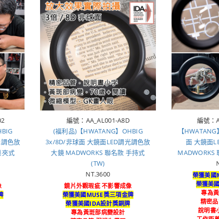
02
編號：AA_AL001-A8D
編號：AL
BIG
(福利品)【HWATANG】OHBIG
【HWATANG】
調光調色放
3x/8D/非球面 大鏡面LED調光調色放
面 大鏡面
桌夾式
大鏡 MADWORKS 聯名款 手持式
MADWORKS 
(TW)
NT.3600
榮獲美國
榮獲美國
像
鏡片外觀瑕疵 不影響成像
專為
牌
榮獲美國MUSE獎三項金牌
精密品
牌
榮獲美國IDA設計獎銅牌
說明書小
專為黃斑部病變設計