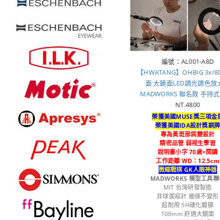
編號：AL001-A8D
【HWATANG】OHBIG 3x/
面 大鏡面LED調光調色放
MADWORKS 聯名款 手持式 
NT.4800
榮獲美國MUSE獎三項金
榮獲美國IDA設計獎銅
專為黃斑部病變設計
精密品管 弱視生學習
說明書小字 70歲+閱讀
工作距離 WD：12.5cm
微縮戰棋 GK人眼神器
MADWORKS 模型工具聯
MIT 台灣研發製造
非球面設計 邊緣不變形
超耐用 5H硬化鍍膜
100mm 舒適大鏡面