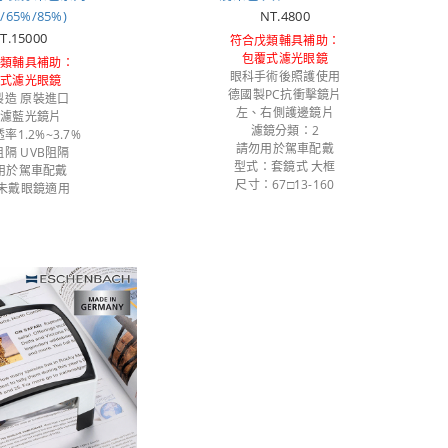
%/65%/85%)
NT.4800
T.15000
符合戊類輔具補助：
包覆式濾光眼鏡
戊類輔具補助：
眼科手術後照護使用
覆式濾光眼鏡
德國製PC抗衝擊鏡片
製造 原裝進口
左、右側護邊鏡片
效濾藍光鏡片
濾鏡分類：2
率1.2%~3.7%
請勿用於駕車配戴
阻隔 UVB阻隔
型式：套鏡式 大框
用於駕車配戴
尺寸：67□13-160
/未戴眼鏡適用