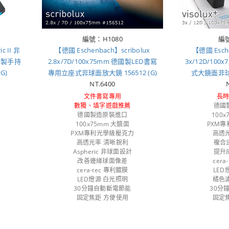
編號：H1080
編號
c II 非
【德國 Eschenbach】scribolux
【德國 Esche
德國製手持
2.8x/7D/100x75mm 德國製LED書寫
3x/12D/10
G)
專用立座式非球面放大鏡 156512 (G)
式大鏡面非球面
NT.6400
文件書寫專用
長
數獨、填字遊戲推薦
德國
德國製造原裝進口
100
100x75mm 大鏡面
PXM
PXM專利光學級壓克力
高透
高透光率 清晰銳利
複合
Aspheric 非球面設計
提升
改善邊緣球面像差
cera
cera-tec 專利鍍膜
LED
LED燈源 白光照明
橘色
30分鐘自動斷電節能
30分
固定焦距 方便使用
固定