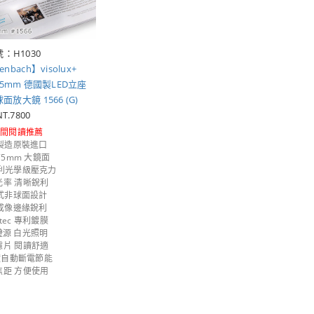
：H1030
nbach】visolux+
0x75mm 德國製LED立座
放大鏡 1566 (G)
NT.7800
時間閱讀推薦
製造原裝進口
x75mm 大鏡面
專利光學級壓克力
光率 清晰銳利
式非球面設計
成像邊緣銳利
-tec 專利鍍膜
燈源 白光照明
濾片 閱讀舒適
鐘自動斷電節能
焦距 方便使用