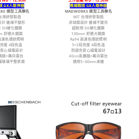
 WD：12.5cm
工作距離 WD：12.5cm
棋 GK人眼神器
微縮戰棋 GK人眼神器
RKS 模型工具聯名
MADWORKS 模型工具聯名
 台灣研發製造
MIT 台灣研發製造
設計 邊緣不變形
非球面設計 邊緣不變形
 5H硬化鍍膜
超耐用 5H硬化鍍膜
mm 舒適大鏡面
100mm 舒適大鏡面
 高演色環狀照明
Ra94 高演色環狀照明
段亮度 4段色溫
5+3段亮度 4段色溫
充安心插電設計
防誤充安心插電設計
m鵝頸+萬向雲台
40cm長鵝頸+萬向雲台
屬玻璃平整表面
適用5~60mm桌邊