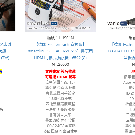
編號：H1901N
編號
8D/非球
【德國 Eschenbach 宜視寶】
【德國 Esche
大鏡
smartlux DIGITAL 3x-15x 5吋書寫用
DIGITAL F
(TW)
HDMI可攜式擴視機 16502 (C)
型擴視機
NT.26000
N
牌
文件書寫 簽名推薦
牌
可連接 HDMI 螢幕
倍率範圍
倍率範圍：3x-15x
Auto 
導引線 特寫遮蔽欄
手動
直覺式慣用手設定
HD 
15種色彩模式
LE
四段螢幕亮度調整
折疊
名
三段照明亮度調整
1
書寫斜立支架
三段
畫面凍結 內存空間
三段
100V-240V 全電壓
導引
多國插頭 可出國使用
畫面凍