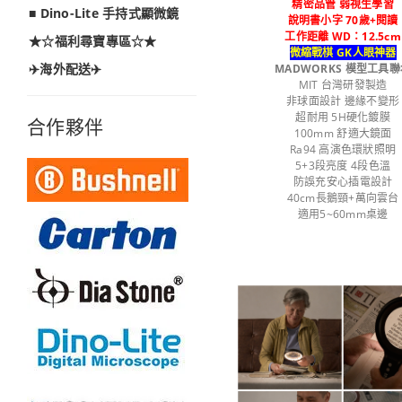
精密品管 弱視生學習
■ Dino-Lite 手持式顯微鏡
說明書小字 70歲+閱讀
工作距離 WD：12.5cm
★☆福利尋寶專區☆★
微縮戰棋 GK人眼神器
✈️海外配送✈️
MADWORKS 模型工具聯
MIT 台灣研發製造
非球面設計 邊緣不變形
超耐用 5H硬化鍍膜
合作夥伴
100mm 舒適大鏡面
Ra94 高演色環狀照明
5+3段亮度 4段色溫
防誤充安心插電設計
40cm長鵝頸+萬向雲台
適用5~60mm桌邊