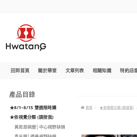
回到首頁
關於華堂
文章列表
相關知識
特約店
產品目錄
★8/1~8/15 雙週限時購
首頁
★依視覺分類 (請按我)
★依視覺分類 (請按我)
黃斑部病變│中心視野缺損
青光眼│週邊視野缺損