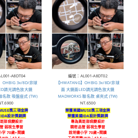
001-A8DT04
編號：AL001-A8DT02
OHBIG 3x/8D/非球
【HWATANG】OHBIG 3x/8D/非球
LED調光調色放大鏡
面 大鏡面LED調光調色放大鏡
聯名款 吸盤座式 (TW)
MADWORKS 聯名款 桌夾式 (TW)
NT.6900
NT.6500
MUSE獎三項金牌
榮獲美國MUSE獎三項金牌
IDA設計獎銅牌
榮獲美國IDA設計獎銅牌
黃斑部病變設計
專為黃斑部病變設計
管 弱視生學習
精密品管 弱視生學習
字 70歲+閱讀
說明書小字 70歲+閱讀