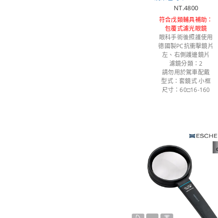
NT.4800
符合戊類輔具補助：
包覆式濾光眼鏡
眼科手術後照護使用
德國製PC抗衝擊鏡片
左、右側護邊鏡片
濾鏡分類：2
請勿用於駕車配戴
型式：套鏡式 小框
尺寸：60□16-160