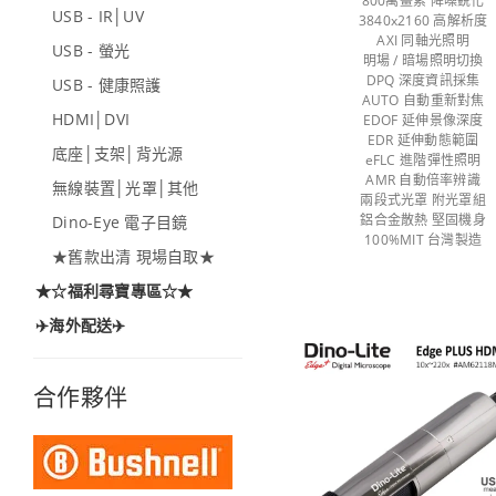
800萬畫素 降噪銳化
USB - IR│UV
3840x2160 高解析度
AXI 同軸光照明
USB - 螢光
明場 / 暗場照明切換
DPQ 深度資訊採集
USB - 健康照護
AUTO 自動重新對焦
HDMI│DVI
EDOF 延伸景像深度
EDR 延伸動態範圍
底座│支架│背光源
eFLC 進階彈性照明
AMR 自動倍率辨識
無線裝置│光罩│其他
兩段式光罩 附光罩組
鋁合金散熱 堅固機身
Dino-Eye 電子目鏡
100%MIT 台灣製造
★舊款出清 現場自取★
★☆福利尋寶專區☆★
✈️海外配送✈️
合作夥伴