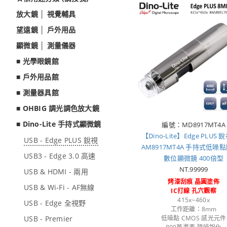
放大鏡 │ 視覺輔具
望遠鏡 │ 戶外用品
顯微鏡 │ 測量儀器
■ 光學眼鏡館
■ 戶外用品館
■ 測量器具館
■ OHBIG 調光調色放大鏡
■ Dino-Lite 手持式顯微鏡
編號：MD8917MT4A
【Dino-Lite】Edge PLUS
USB - Edge PLUS 銳視
AM8917MT4A 手持式低噪
USB3 - Edge 3.0 高速
數位顯微鏡 400倍型
NT.99999
USB & HDMI - 兩用
烤漆刮痕 晶圓塗佈
USB & Wi-Fi - AF無線
IC打線 孔穴觀察
415x~460x
USB - Edge 全視野
工作距離：8mm
USB - Premier
低噪點 CMOS 感光元件