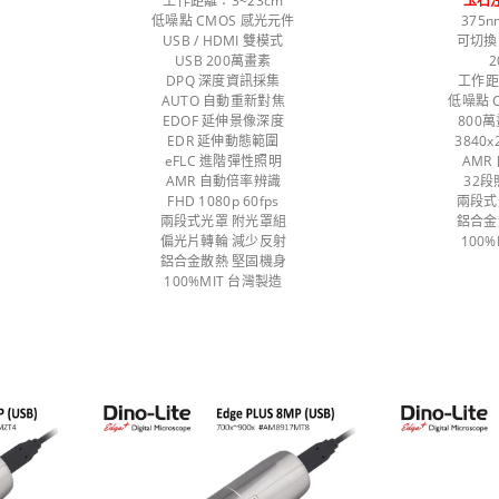
工作距離：3~23cm
玉石
低噪點 CMOS 感光元件
375
USB / HDMI 雙模式
可切換
USB 200萬畫素
2
DPQ 深度資訊採集
工作距
AUTO 自動重新對焦
低噪點 
EDOF 延伸景像深度
800
EDR 延伸動態範圍
3840
eFLC 進階彈性照明
AMR
AMR 自動倍率辨識
32
FHD 1080p 60fps
兩段式
兩段式光罩 附光罩組
鋁合金
偏光片轉輪 減少反射
100
鋁合金散熱 堅固機身
100%MIT 台灣製造