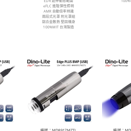
EDR 延伸動態範圍
100
eFLC 進階彈性照明
AMR 自動倍率辨識
兩段式光罩 附光罩組
鋁合金散熱 堅固機身
100%MIT 台灣製造
編號：MD8917MZTL
編號：MD4