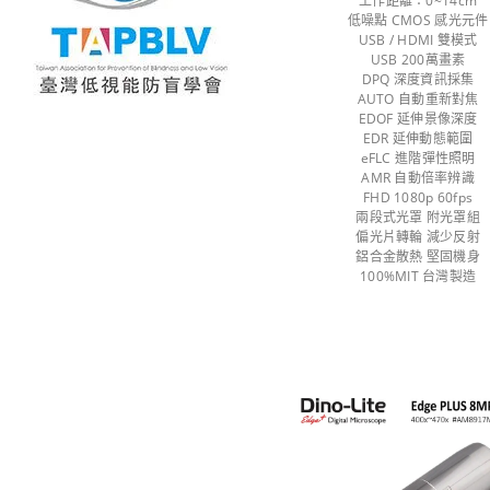
工作距離：0~14cm
低噪點 CMOS 感光元件
USB / HDMI 雙模式
USB 200萬畫素
DPQ 深度資訊採集
AUTO 自動重新對焦
EDOF 延伸景像深度
EDR 延伸動態範圍
eFLC 進階彈性照明
AMR 自動倍率辨識
FHD 1080p 60fps
兩段式光罩 附光罩組
偏光片轉輪 減少反射
鋁合金散熱 堅固機身
100%MIT 台灣製造