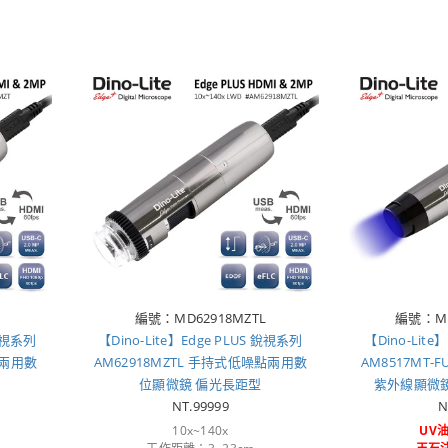
編號：MD62918MZTL
編號：MD
 銳視系列
【Dino-Lite】Edge PLUS 銳視系列
【Dino-Lite
點兩用數
AM62918MZTL 手持式低噪點兩用數
AM8517MT
位顯微鏡 偏光長距型
紫外線顯微鏡 
NT.99999
N
10x~140x
UV