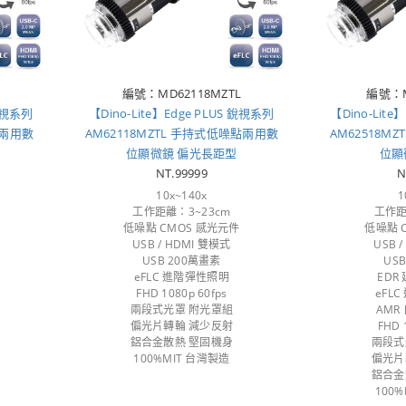
編號：MD62118MZTL
編號：M
 銳視系列
【Dino-Lite】Edge PLUS 銳視系列
【Dino-Lite
點兩用數
AM62118MZTL 手持式低噪點兩用數
AM62518M
位顯微鏡 偏光長距型
位顯
NT.99999
N
10x~140x
1
工作距離：3~23cm
工作距
低噪點 CMOS 感光元件
低噪點 
USB / HDMI 雙模式
USB 
USB 200萬畫素
US
eFLC 進階彈性照明
EDR
FHD 1080p 60fps
eFL
兩段式光罩 附光罩組
AMR
偏光片轉輪 減少反射
FHD 
鋁合金散熱 堅固機身
兩段式
100%MIT 台灣製造
偏光片
鋁合金
100