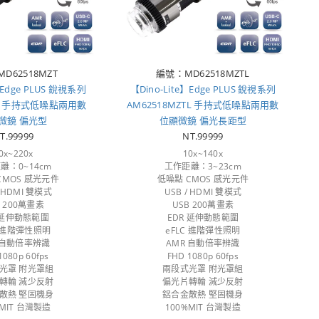
D62518MZT
編號：MD62518MZTL
】Edge PLUS 銳視系列
【Dino-Lite】Edge PLUS 銳視系列
ZT 手持式低噪點兩用數
AM62518MZTL 手持式低噪點兩用數
微鏡 偏光型
位顯微鏡 偏光長距型
T.99999
NT.99999
0x~220x
10x~140x
離：0~14cm
工作距離：3~23cm
CMOS 感光元件
低噪點 CMOS 感光元件
/ HDMI 雙模式
USB / HDMI 雙模式
B 200萬畫素
USB 200萬畫素
 延伸動態範圍
EDR 延伸動態範圍
C 進階彈性照明
eFLC 進階彈性照明
 自動倍率辨識
AMR 自動倍率辨識
1080p 60fps
FHD 1080p 60fps
光罩 附光罩組
兩段式光罩 附光罩組
轉輪 減少反射
偏光片轉輪 減少反射
散熱 堅固機身
鋁合金散熱 堅固機身
%MIT 台灣製造
100%MIT 台灣製造