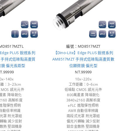
D8517MZTL
編號：MD8517MZT
】Edge PLUS 銳視系列
【Dino-Lite】Edge PLUS 銳視系列
TL 手持式低噪點高畫質
AM8517MZT 手持式低噪點高畫質數
微鏡 偏光長距型
位顯微鏡 偏光型
T.99999
NT.99999
0x~140x
10x~220x
離：3~23cm
工作距離：0~6cm
CMOS 感光元件
低噪點 CMOS 感光元件
萬畫素 降噪銳化
800萬畫素 降噪銳化
x2160 高解析度
3840x2160 高解析度
C 進階彈性照明
eFLC 進階彈性照明
 自動倍率辨識
AMR 自動倍率辨識
光罩 附光罩組
兩段式光罩 附光罩組
轉輪 減少反射
偏光片轉輪 減少反射
散熱 堅固機身
鋁合金散熱 堅固機身