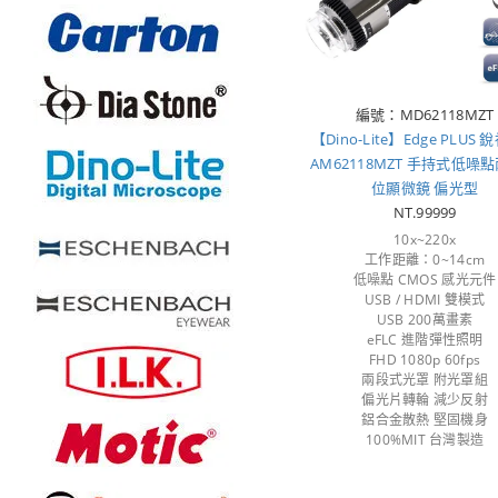
編號：MD62118MZT
【Dino-Lite】Edge PLUS
AM62118MZT 手持式低噪
位顯微鏡 偏光型
NT.99999
10x~220x
工作距離：0~14cm
低噪點 CMOS 感光元件
USB / HDMI 雙模式
USB 200萬畫素
eFLC 進階彈性照明
FHD 1080p 60fps
兩段式光罩 附光罩組
偏光片轉輪 減少反射
鋁合金散熱 堅固機身
100%MIT 台灣製造