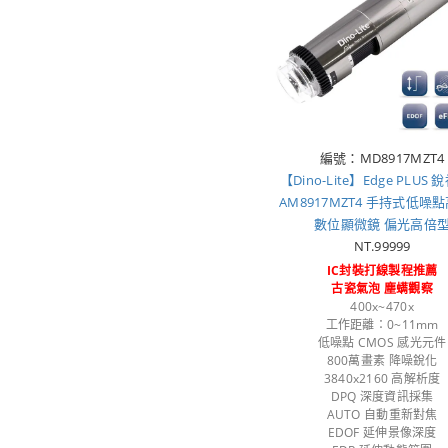
編號：MD8917MZT4
【Dino-Lite】Edge PLUS
AM8917MZT4 手持式低噪
數位顯微鏡 偏光高倍
NT.99999
IC封裝打線製程推薦
古瓷氣泡 塵螨觀察
400x~470x
工作距離：0~11mm
低噪點 CMOS 感光元件
800萬畫素 降噪銳化
3840x2160 高解析度
DPQ 深度資訊採集
AUTO 自動重新對焦
EDOF 延伸景像深度