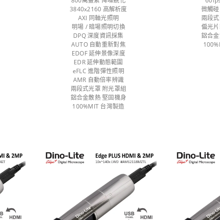
800萬畫素 降噪銳化
60f
3840x2160 高解析度
微觸碰
AXI 同軸光照明
兩段式
明場 / 暗場照明切換
偏光片
DPQ 深度資訊採集
鋁合金
AUTO 自動重新對焦
100
EDOF 延伸景像深度
EDR 延伸動態範圍
eFLC 進階彈性照明
AMR 自動倍率辨識
兩段式光罩 附光罩組
鋁合金散熱 堅固機身
100%MIT 台灣製造