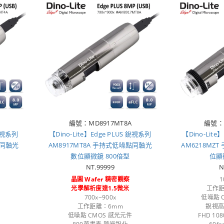
編號：MD8917MT8A
編號：M
 銳視系列
【Dino-Lite】Edge PLUS 銳視系列
【Dino-Lite
點同軸光
AM8917MT8A 手持式低噪點同軸光
AM6218MZ
數位顯微鏡 800倍型
位顯
NT.99999
N
晶圓 Wafer 精密觀察
1
光學解析度達1.5微米
工作距
700x~900x
低噪點 
工作距離：6mm
銳視
低噪點 CMOS 感光元件
FHD 108