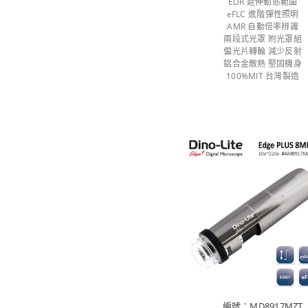
EDR 延伸動態範圍
eFLC 進階彈性照明
AMR 自動倍率辨識
兩段式光罩 附光罩組
偏光片轉輪 減少反射
鋁合金散熱 堅固機身
100%MIT 台灣製造
編號：MD8917MZT