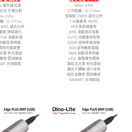
注膠 螢光反應
古瓷氣泡 塵螨觀察
nm 紫外線光源
400x~470x
白光 方便比對
工作距離：0~11mm
0x~220x
低噪點 CMOS 感光元件
離：0~5.7cm
130萬畫素 30FPS
CMOS 感光元件
HFR 高影格速率
萬畫素 降噪銳化
DPQ 深度資訊採集
x2160 高解析度
AUTO 自動重新對焦
 自動倍率辨識
EDOF 延伸景像深度
段照明亮度調整
EDR 延伸動態範圍
光罩 附光罩組
AMR 自動倍率辨識
散熱 堅固機身
eFLC 進階彈性照明
%MIT 台灣製造
兩段式光罩 附光罩組
偏光片轉輪 減少反射
鋁合金散熱 堅固機身
100%MIT 台灣製造