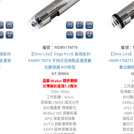
編號：MD8917MT8
編號：M
 銳視系列
【Dino-Lite】Edge PLUS 銳視系列
【Dino-Lite
點高畫質
AM8917MT8 手持式低噪點高畫質數
AM8517MZ
型
位顯微鏡 800倍型
數位顯
NT.99999
N
晶圓 Wafer 精密觀察
1
光學解析度達1.5微米
工作距
700x~900x
低噪點 
工作距離：6mm
800
低噪點 CMOS 感光元件
3840
800萬畫素 降噪銳化
eFL
3840x2160 高解析度
AMR
DPQ 深度資訊採集
兩段式
AUTO 自動重新對焦
偏光片
EDOF 延伸景像深度
鋁合金