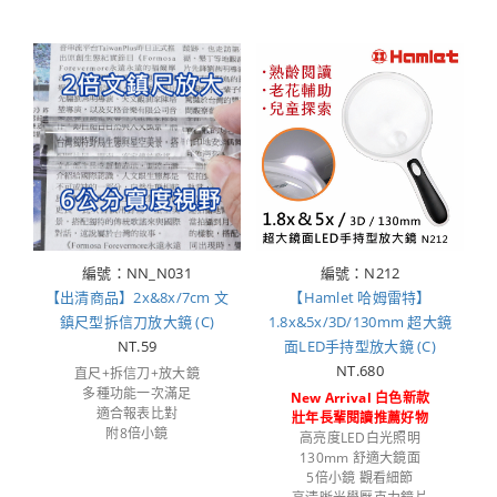
編號：NN_N031
編號：N212
【出清商品】2x&8x/7cm 文
【Hamlet 哈姆雷特】
鎮尺型拆信刀放大鏡 (C)
1.8x&5x/3D/130mm 超大鏡
NT.59
面LED手持型放大鏡 (C)
NT.680
直尺+拆信刀+放大鏡
多種功能一次滿足
New Arrival 白色新款
適合報表比對
壯年長輩閱讀推薦好物
附8倍小鏡
高亮度LED白光照明
130mm 舒適大鏡面
5倍小鏡 觀看細節