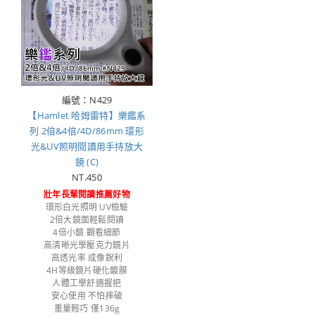
編號：N429
【Hamlet 哈姆雷特】樂鑑系
列 2倍&4倍/4D/86mm 環形
光&UV照明閱讀用手持放大
鏡 (C)
NT.450
壯年長輩閱讀推薦好物
環形白光照明 UV檢驗
2倍大鏡面輕鬆閱讀
4倍小鏡 觀看細節
高清晰光學壓克力鏡片
高透光率 成像銳利
4H等級鏡片硬化鍍膜
人體工學舒適握把
安心使用 不怕摔破
重量輕巧 僅136g