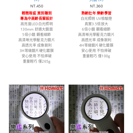
NT.450
NT.360
輕微瑕疵 買到賺到
熟齡壯年 樂齡學習
專為中高齡長輩設計
白光照明 UV檢驗燈
高亮度LED白光照明
真實3.5倍放大
130mm 舒適大鏡面
6倍小鏡 觀看細節
5倍小鏡 觀看細節
高清晰光學壓克力鏡片
高清晰光學壓克力鏡片
高透光率 成像銳利
高透光率 成像銳利
4H等級鏡片硬化鍍膜
3H等級鏡片硬化鍍膜
安心使用 不怕摔破
安心使用 不怕摔破
重量輕巧 僅100g
重量輕巧 僅265g