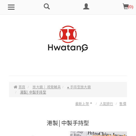
搜
會
購
(
0
)
Brand
選
尋
員
物
單
中
車
心
首頁
放大鏡 │ 視覺輔具
● 手持型放大鏡
港製│中製手持型
最新上架
人氣排行
售價
港製│中製手持型