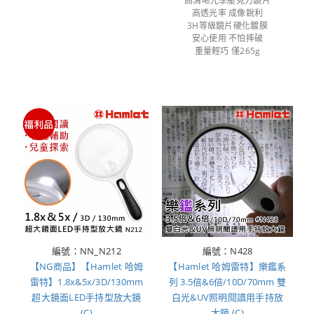
高清晰光學壓克力鏡片
高透光率 成像銳利
3H等級鏡片硬化鍍膜
安心使用 不怕摔破
重量輕巧 僅265g
編號：NN_N212
編號：N428
【NG商品】【Hamlet 哈姆
【Hamlet 哈姆雷特】樂鑑系
雷特】1.8x&5x/3D/130mm
列 3.5倍&6倍/10D/70mm 雙
超大鏡面LED手持型放大鏡
白光&UV照明閱讀用手持放
(C)
大鏡 (C)