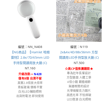
編號：NN_N408
編號：N119
【NG商品】【Hamlet 哈姆
2x&4x/4D/88x56mm 方型
雷特】2.8x/7D/65mm LED
閱讀用LED手持型放大鏡 (C)
手持型閱讀用放大鏡 (C)
NT.500
NT.160
☆高CP值推薦鏡款★
專為壯年長輩設計
升級改款->
N428
方型鏡面 人體工學
僅有8個 出清不留
4倍小鏡 觀看細節
真實2.8倍放大倍率
無邊框簡約設計
青板玻璃 價格平實
光學級壓克力鏡片
白光LED輔助照明
高透光率 不怕摔破
出貨附電池 即刻使用
LED燈源 白光照明