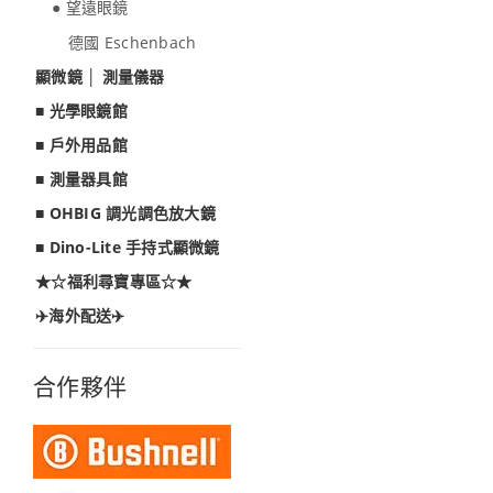
● 望遠眼鏡
德國 Eschenbach
顯微鏡 │ 測量儀器
■ 光學眼鏡館
■ 戶外用品館
■ 測量器具館
■ OHBIG 調光調色放大鏡
■ Dino-Lite 手持式顯微鏡
★☆福利尋寶專區☆★
✈️海外配送✈️
合作夥伴