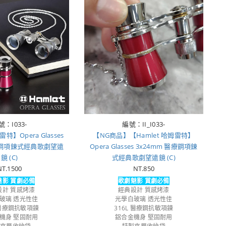
號：I033-
編號：II_I033-
雷特】Opera Glasses
【NG商品】【Hamlet 哈姆雷特】
醫療鋼項鍊式經典歌劇望遠
Opera Glasses 3x24mm 醫療鋼項鍊
鏡 (C)
式經典歌劇望遠鏡 (C)
NT.1500
NT.850
魅影 賞劇必備
歌劇魅影 賞劇必備
設計 質感烤漆
經典設計 質感烤漆
玻璃 透光性佳
光學白玻璃 透光性佳
 醫療鋼抗敏項鍊
316L 醫療鋼抗敏項鍊
機身 堅固耐用
鋁合金機身 堅固耐用