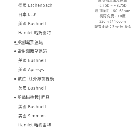
雙眼獨立屈光調整
德國 Eschenbach
-2.75D ~ + 3.75D
適用瞳距：60~68mm
日本 I.L.K
視野角度：18度
320m @ 1000m
美國 Bushnell
觀看距離：3m~無限遠
Hamlet 哈姆雷特
● 歌劇型望遠鏡
● 雷射測距望遠鏡
美國 Bushnell
美國 Apresys
● 數位│紅外線夜視鏡
美國 Bushnell
● 狙擊瞄準鏡│瞄具
美國 Bushnell
美國 Simmons
Hamlet 哈姆雷特