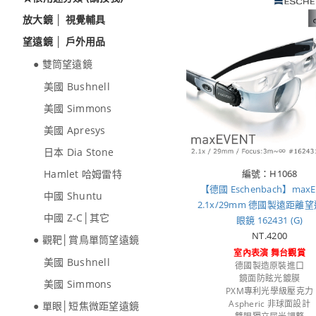
放大鏡 │ 視覺輔具
望遠鏡 │ 戶外用品
● 雙筒望遠鏡
美國 Bushnell
美國 Simmons
美國 Apresys
日本 Dia Stone
Hamlet 哈姆雷特
編號：H1068
【德國 Eschenbach】maxE
中國 Shuntu
2.1x/29mm 德國製遠距離
中國 Z-C│其它
眼鏡 162431 (G)
NT.4200
● 觀靶│賞鳥單筒望遠鏡
室內表演 舞台觀賞
美國 Bushnell
德國製造原裝進口
鏡面防眩光鍍膜
美國 Simmons
PXM專利光學級壓克力
Aspheric 非球面設計
● 單眼│短焦微距望遠鏡