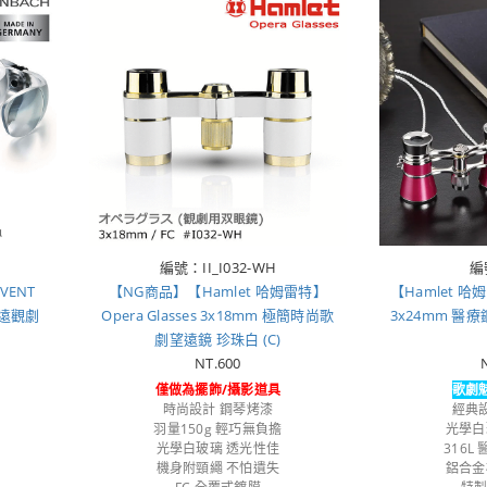
編號：II_I032-WH
編
VENT
【NG商品】【Hamlet 哈姆雷特】
【Hamlet 哈姆
望遠觀劇
Opera Glasses 3x18mm 極簡時尚歌
3x24mm 
劇望遠鏡 珍珠白 (C)
NT.600
僅做為擺飾/攝影道具
歌劇
時尚設計 鋼琴烤漆
經典
羽量150g 輕巧無負擔
光學白
光學白玻璃 透光性佳
316L
機身附頸繩 不怕遺失
鋁合金