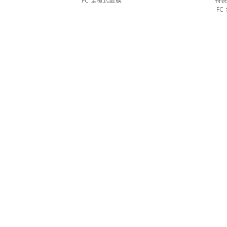
FC 全覆式鍍膜
特
FC