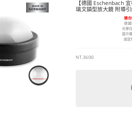
【德國 Eschenbach 
璃文鎮型放大鏡 附導引線 1
適合
德國
光學白
提示導
固定
售
NT.3600
價