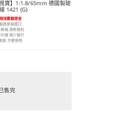
宜視寶】1:1.8/65mm 德國製玻
421 (G)
眼球震顫患者
製造原裝進口
玻璃 清晰銳利
引線 減少跳行
焦距 方便使用
已售完