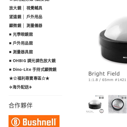
放大鏡 │ 視覺輔具
望遠鏡 │ 戶外用品
顯微鏡 │ 測量儀器
■ 光學眼鏡館
■ 戶外用品館
■ 測量器具館
■ OHBIG 調光調色放大鏡
■ Dino-Lite 手持式顯微鏡
★☆福利尋寶專區☆★
✈️海外配送✈️
合作夥伴