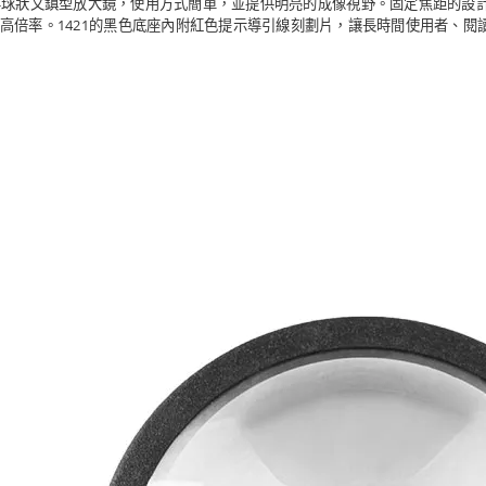
 Field系列為半球狀文鎮型放大鏡，使用方式簡單，並提供明亮的成像視野。固定
高倍率。1421的黑色底座內附紅色提示導引線刻劃片，讓長時間使用者、