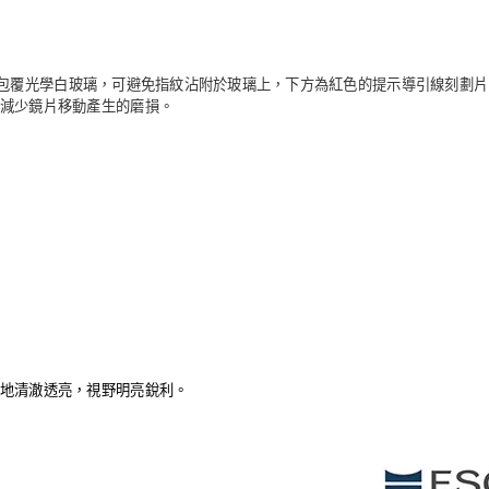
1以黑色塑膠底座包覆光學白玻璃，可避免指紋沾附於玻璃上，下方為紅色的提示導引
減少鏡片移動產生的磨損。
地清澈透亮，視野明亮銳利。