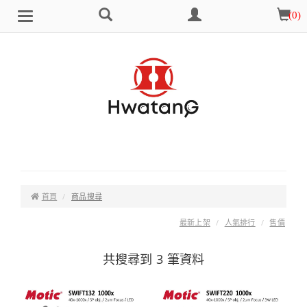
搜
會
購
(
0
)
Brand
選
尋
員
物
單
中
車
心
首頁
商品搜尋
最新上架
人氣排行
售價
共搜尋到 3 筆資料