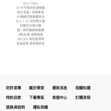
40x-1500x
SP 半平場消色差物鏡
校正色差 / 球面像差
XY機械式移動載物台
N.A. 1.25 阿貝聚光鏡
虹膜式可變光欄
粗 / 微同軸調焦機構
2微米/格 細微調焦
3W LED 高亮度照明
低溫省電 使用壽命長
防詐宣導
關於華堂
最新消息
相關知識
特約店家
下載專區
客服中心
訂購流程
退換貨說明
隱私保護