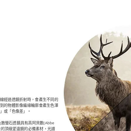
線經過透鏡折射時，會產生不同的
到的物體影像編緣輪廓會產生色澤
」或「色像差」。
n) 超低色散螢石透鏡具有高阿貝數(Abbe
成像的頂級望遠鏡的必備素材，光譜