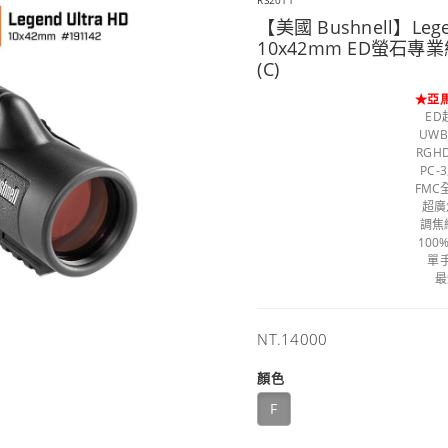
RS2011
【美國 Bushnell】Leg
10x42mm ED螢石專
(C)
★亞
ED
UW
RG
PC
FM
超廣
調焦
10
單
最
售
NT.14000
價
顏色
F