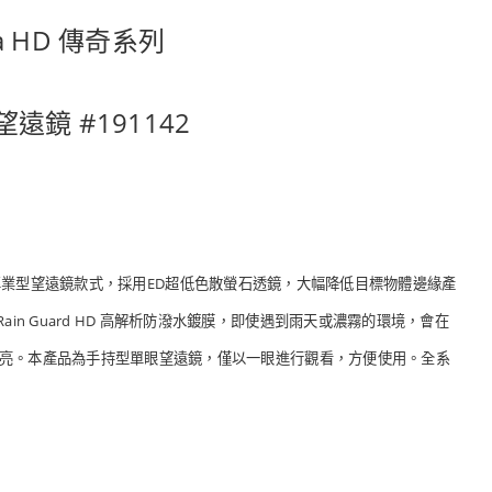
tra HD 傳奇系列
遠鏡 #191142
最暢銷的專業型望遠鏡款式，採用ED超低色散螢石透鏡，大幅降低目標物體邊緣產
n Guard HD 高解析防潑水鍍膜，即使遇到雨天或濃霧的環境，會在
利明亮。本產品為手持型單眼望遠鏡，僅以一眼進行觀看，方便使用。全系