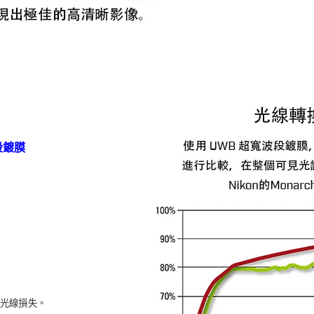
波段鍍膜
光線損失。