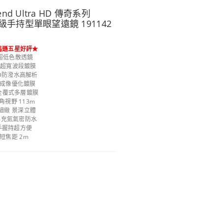
end Ultra HD 傳奇系列
業級手持型單眼望遠鏡 191142
馬遜五星好評★
超低色散透鏡
B超寬波段鍍膜
HD防潑水高解析
-3成像優化鍍膜
C全覆式多層鍍膜
角視野 113m
細緻 景深立體
0%充氮氣密防水
手握持超方便
短焦距 2m