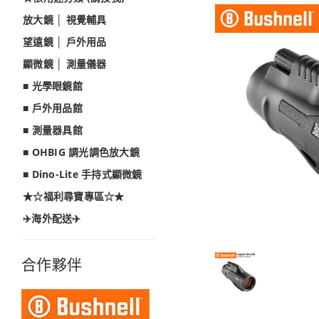
放大鏡 │ 視覺輔具
望遠鏡 │ 戶外用品
顯微鏡 │ 測量儀器
■ 光學眼鏡館
■ 戶外用品館
■ 測量器具館
■ OHBIG 調光調色放大鏡
■ Dino-Lite 手持式顯微鏡
★☆福利尋寶專區☆★
✈️海外配送✈️
合作夥伴