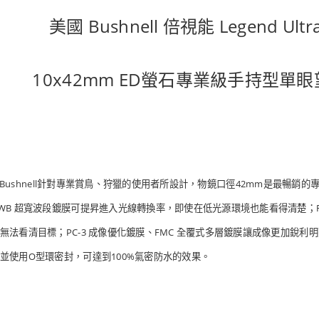
美國 Bushnell 倍視能 Legend Ul
10x42mm ED螢石專業級手持型單眼望
奇系列是美國Bushnell針對專業賞鳥、狩獵的使用者所設計，物鏡口徑42mm是
B 超寬波段鍍膜可提昇進入光線轉換率，即使在低光源環境也能看得清楚；Rai
無法看清目標；PC-3 成像優化鍍膜、FMC 全覆式多層鍍膜讓成像更加銳
並使用O型環密封，可達到100%氣密防水的效果。