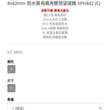
8x42mm 防水賞鳥廣角雙筒望遠鏡 SPH842 (C)
全新升級 規格大進化
高CP值 廣角設計
23mm大尺寸目鏡
IPX7 充氮氣密防水
BaK-4稜鏡 視野明亮
FC 新型全覆式鍍膜
戰術防滑橡膠包覆
售
NT.3800
價
顏色
F
尺寸
F
數量