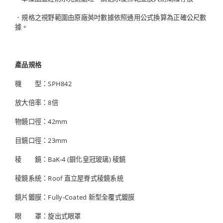
．規格之視野範圍由原廠英吋數據依照通用公式換算為正確公尺數
據。
產品規格
機 型：SPH842
放大倍率：8倍
物鏡口徑：42mm
目鏡口徑：23mm
稜 鏡：BaK-4 (鋇化皇冠玻璃) 稜鏡
稜鏡系統：Roof 直立屋脊式稜鏡系統
鏡片鍍膜：Fully-Coated 新型全覆式鍍膜
眼 罩：旋出式眼罩