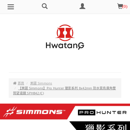
搜
會
購
(
0
)
Brand
選
尋
員
物
單
中
車
心
首頁
美國 Simmons
【美國 Simmons】Pro Hunter 獵影系列 8x42mm 防水賞鳥廣角雙
筒望遠鏡 SPH842 (C)