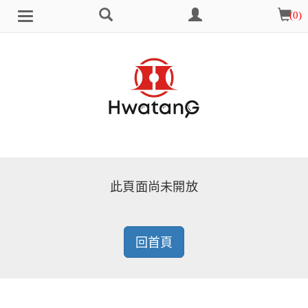
搜
會
購
(
0
)
Brand
選
尋
員
物
單
中
車
心
此頁面尚未開放
回首頁