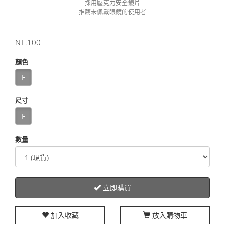
採用壓克力安全鏡片
推薦未佩戴眼鏡的使用者
售
NT.100
價
顏色
F
尺寸
F
數量
立即購買
加入收藏
放入購物車