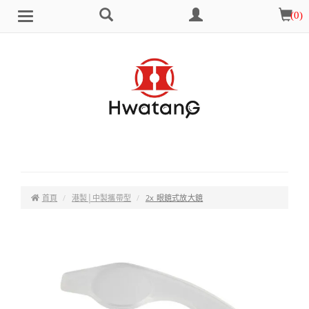
搜
會
購
(
0
)
Brand
選
尋
員
物
單
中
車
心
首頁
港製│中製攜帶型
2x 眼鏡式放大鏡