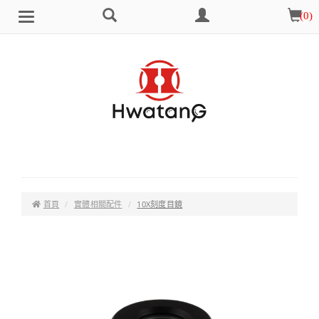
搜
會
購
(
0
)
Brand
選
尋
員
物
單
中
車
心
首頁
實體相關配件
10X刻度目鏡