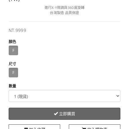
進行X-Y微調與360度旋轉
台灣製造 品質保證
售
NT.9999
價
顏色
F
尺寸
F
數量
立即購買