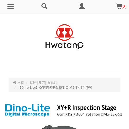
搜
會
購
(
0
)
Brand
選
尋
員
物
單
中
車
心
首頁
底座│支架│背光源
【Dino-Lite】XY微調移動旋轉平台 MS15X-S1 (TW)