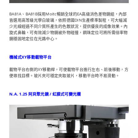
BA81A、BA81B採用Moitc暢銷全球的EA高級消色差物鏡組，內部
皆選用高等級光學白玻璃，依照德國DIN生產標準製程，可大幅減
少光線經過不同介質所產生的色散狀況，提供優良的成像效果。內
旋式鼻輪，可有效減少物鏡被外物碰撞，鋼珠定位可將所需倍率物
鏡穩固地定位在光路中心。
機械式XY移動載物平台
載物平台右側的XY移動桿，可使載物平台進行左右、前後移動，方
便尋找目標。玻片夾可穩定夾取玻片，移動平台時不易滑動。
N.A. 1.25 阿貝聚光鏡 / 虹膜式可變光欄