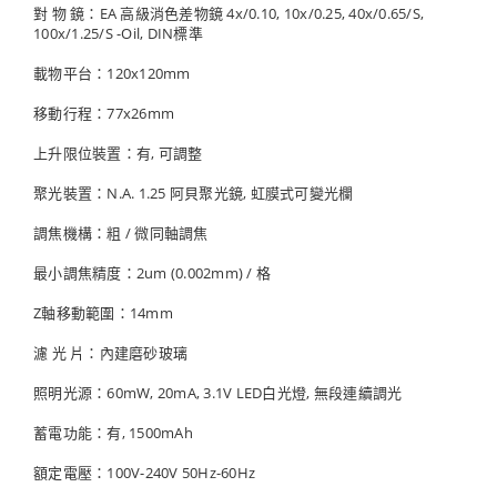
對 物 鏡：EA 高級消色差物鏡 4x/0.10, 10x/0.25, 40x/0.65/S,
100x/1.25/S -Oil, DIN標準
載物平台：120x120mm
移動行程：77x26mm
上升限位裝置：有, 可調整
聚光裝置：N.A. 1.25 阿貝聚光鏡, 虹膜式可變光欄
調焦機構：粗 / 微同軸調焦
最小調焦精度：2um (0.002mm) / 格
Z軸移動範圍：14mm
濾 光 片：內建磨砂玻璃
照明光源：60mW, 20mA, 3.1V LED白光燈, 無段連續調光
蓄電功能：有, 1500mAh
額定電壓：100V-240V 50Hz-60Hz