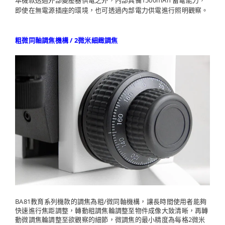
即使在無電源插座的環境，也可透過內部電力供電進行照明觀察。
粗微同軸調焦機構 / 2微米細緻調焦
BA81教育系列機款的調焦為粗/微同軸機構，讓長時間使用者能夠
快速進行焦距調整，轉動粗調焦輪調整至物件成像大致清晰，再轉
動微調焦輪調整至欲觀察的細節，微調焦的最小精度為每格2微米