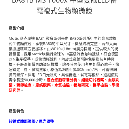
電複式生物顯微鏡
產品介紹
Motic 麥克奧迪 BA81 教育系列是由 BA80系列所衍生的進階款複
式生物顯微鏡。承襲BA80的中型尺寸，機身結構完整，背部大面
積抓握區域方便搬移。由WF10x(18mm)廣角目鏡，提供較大的視
野範圍；採用Motic以暢銷全球的EA高級消色差物鏡組，符合德國
DIN生產標準，成像清晰銳利。內旋式鼻輪可避免更換玻片時碰
撞。升級為粗微同軸調焦機構，讓長時間使用者更能得心應手、快
速鎖定目標，微調焦最小格值為2微米 (0.002mm) /格，可獲得細
膩的景深。採用LED白光照明，具備低溫、省電等優點，燈組使用
壽命長達50,000小時。
適合細胞培養分析、組織切片觀察、血液判
讀、精卵檢查、塵螨觀察、水質檢驗、養殖研究、醫學檢驗、學術
研究等
。
產品特色
鉸鏈式瞳距調整 / 屈光調整