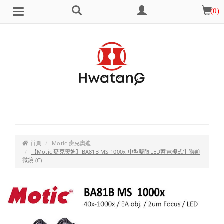
搜
會
購
(
0
)
Brand
選
尋
員
物
單
中
車
心
首頁
Motic 麥克奧迪
【Motic 麥克奧迪】BA81B MS 1000x 中型雙眼LED蓄電複式生物顯
微鏡 (C)