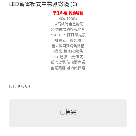
LED蓄電複式生物顯微鏡 (C)
學生科展 興趣培養
40x-1000x
EA高級消色差物鏡
XY機械式移動載物台
N.A. 1.25 阿貝聚光鏡
虹膜式可變光欄
粗 / 微同軸調焦機構
2微米/格 細微調焦
LED燈源 白光照明
低溫省電 使用壽命長
蓄電機能 可內部供電
售
NT.99999
價
已售完