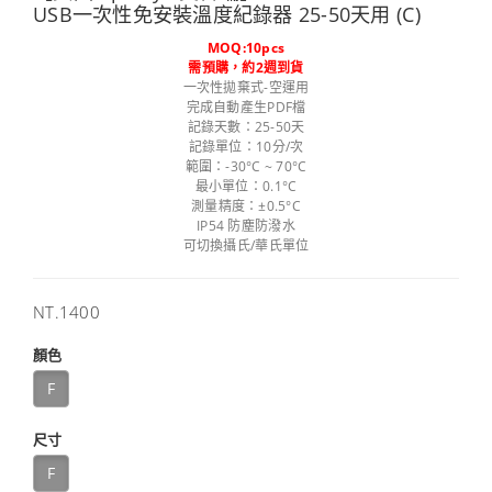
USB一次性免安裝溫度紀錄器 25-50天用 (C)
MOQ:10pcs
需預購，約2週到貨
一次性拋棄式-空運用
完成自動產生PDF檔
記錄天數：25-50天
記錄單位：10分/次
範圍：-30°C ~ 70°C
最小單位：0.1°C
測量精度：±0.5°C
IP54 防塵防潑水
可切換攝氏/華氏單位
售
NT.1400
價
顏色
F
尺寸
F