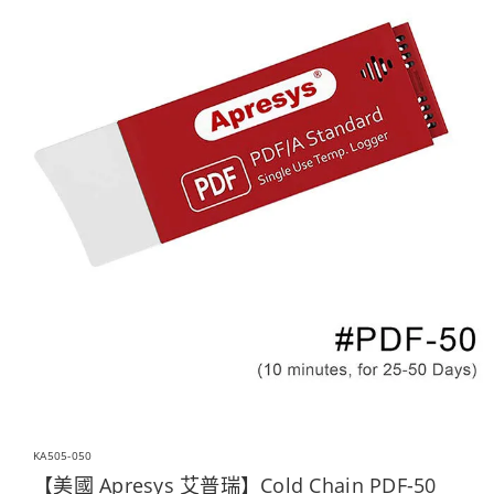
KA505-050
【美國 Apresys 艾普瑞】Cold Chain PDF-50