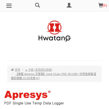
搜
會
購
(
0
)
Brand
選
尋
員
物
單
中
車
心
首頁
● 冷鏈 (溫濕度紀錄器)
【美國 Apresys 艾普瑞】Cold Chain PDF-50 USB一次性免安裝溫
度紀錄器 25-50天用 (C)