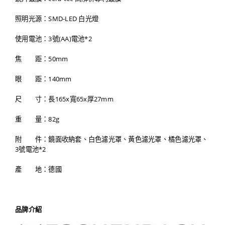
照明光源：SMD-LED 白光燈
使用電池：3號(AA)電池*2
焦 距：50mm
眼 距：140mm
尺 寸：長165x寬65x厚27mm
重 量：82g
附 件：鏡面收納套、白色濾光罩、黃色濾光罩、橘色濾光罩、
3號電池*2
產 地：德國
品牌介紹