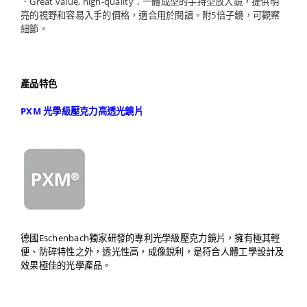
．Great value, high-quality：一體成型的手持型放大鏡，提供明
亮的視野和容易入手的價格，適合用於閱讀。附5倍子鏡，可觀察
細節。
產品特色
PXM 光學級壓克力高透光鏡片
德國Eschenbach獨家研發的專利光學級壓克力鏡片，擁有極其輕
便、防碎特性之外，透光性高，成像銳利，是符合人體工學設計及
效果極佳的光學產品。