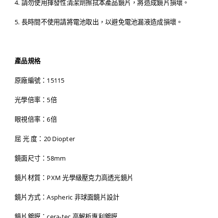
4. 請勿使用揮發性清潔劑擦拭本產品鏡片，將造成鏡片損壞。
5. 長時間不使用請將電池取出，以避免電池漏液造成損壞。
產品規格
原廠編號：15115
光學倍率：5倍
眼視倍率：6倍
屈 光 度：20 Diopter
鏡面尺寸：58mm
鏡片材質：PXM 光學級壓克力高透光鏡片
鏡片方式：Aspheric 非球面鏡片設計
鏡片鍍膜：cera-tec 高解析專利鍍膜