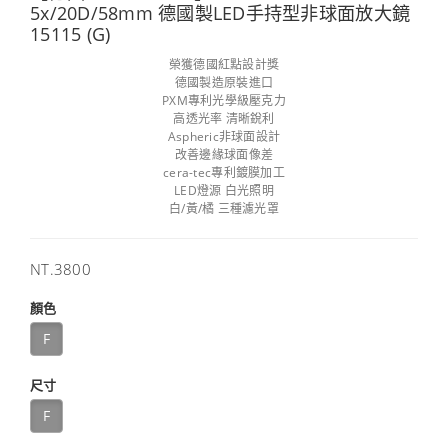
5x/20D/58mm 德國製LED手持型非球面放大鏡
15115 (G)
榮獲德國紅點設計獎
德國製造原裝進口
PXM專利光學級壓克力
高透光率 清晰銳利
Aspheric非球面設計
改善邊緣球面像差
cera-tec專利鍍膜加工
LED燈源 白光照明
白/黃/橘 三種濾光罩
售
NT.3800
價
顏色
F
尺寸
F