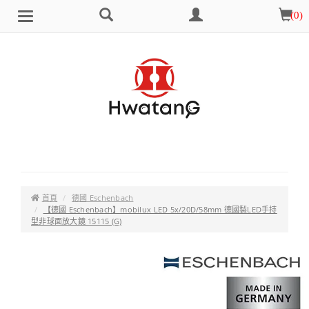
搜
會
購
(
0
)
Brand
選
尋
員
物
單
中
車
心
首頁
德國 Eschenbach
【德國 Eschenbach】mobilux LED 5x/20D/58mm 德國製LED手持
型非球面放大鏡 15115 (G)