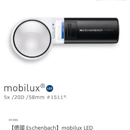
H1095
【德國 Eschenbach】mobilux LED