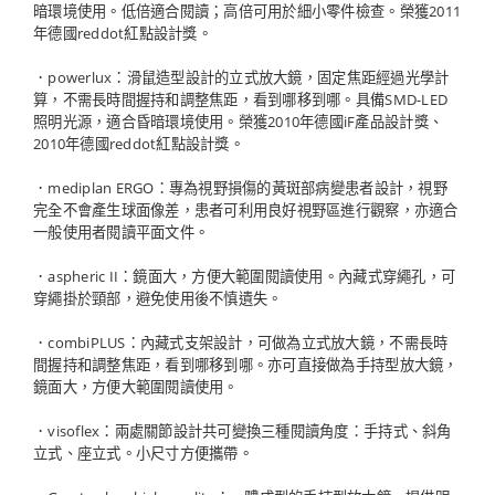
暗環境使用。低倍適合閱讀；高倍可用於細小零件檢查。榮獲2011
年德國reddot紅點設計獎。
．powerlux：滑鼠造型設計的立式放大鏡，固定焦距經過光學計
算，不需長時間握持和調整焦距，看到哪移到哪。具備SMD-LED
照明光源，適合昏暗環境使用。榮獲2010年德國iF產品設計獎、
2010年德國reddot紅點設計獎。
．mediplan ERGO：專為視野損傷的黃斑部病變患者設計，視野
完全不會產生球面像差，患者可利用良好視野區進行觀察，亦適合
一般使用者閱讀平面文件。
．aspheric II：鏡面大，方便大範圍閱讀使用。內藏式穿繩孔，可
穿繩掛於頸部，避免使用後不慎遺失。
．combiPLUS：內藏式支架設計，可做為立式放大鏡，不需長時
間握持和調整焦距，看到哪移到哪。亦可直接做為手持型放大鏡，
鏡面大，方便大範圍閱讀使用。
．visoflex：兩處關節設計共可變換三種閱讀角度：手持式、斜角
立式、座立式。小尺寸方便攜帶。