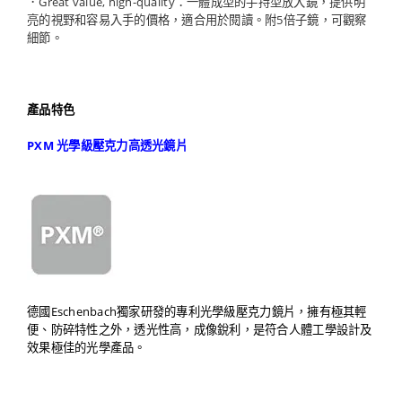
．Great value, high-quality：一體成型的手持型放大鏡，提供明
亮的視野和容易入手的價格，適合用於閱讀。附5倍子鏡，可觀察
細節。
產品特色
PXM 光學級壓克力高透光鏡片
德國Eschenbach獨家研發的專利光學級壓克力鏡片，擁有極其輕
便、防碎特性之外，透光性高，成像銳利，是符合人體工學設計及
效果極佳的光學產品。