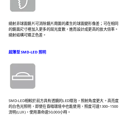
繞射非球面鏡片可消除鏡片周圍的產生的球面變形像差；可在相同
的鏡面尺寸裡加入更多的屈光度數，進而設計成更高的放大倍率。
繞射結構可矯正色差。
超薄型 SMD-LED 照明
SMD-LED相較於前方具有透鏡的LED燈泡，照射角度更大。高亮度
的白色光照明，即使在昏暗環境中也能使用，照度可達1300~1500
流明(LUX)，使用壽命達50,000小時。