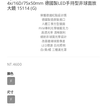
4x/16D/75x50mm 德國製LED手持型非球面放
大鏡 15114 (G)
榮獲德國紅點設計獎
德國製造原裝進口
人體工學方型鏡面
PXM專利光學級壓克力
高透光率 清晰銳利
繞射非球面光學設計
改善邊緣球面像差
LED燈源 白光照明
白/黃/橘 三種濾光罩
售
NT.4600
價
顏色
F
尺寸
F