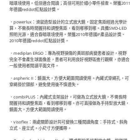
暗環境使用。低倍適合閱讀；高倍可用於細小零件檢查。榮獲2011
年德國reddot紅點設計獎。
．powerlux：滑鼠造型設計的立式放大鏡，固定焦距經過光學計
算，不需長時間握持和調整焦距，看到哪移到哪。具備SMD-LED
照明光源，適合昏暗環境使用。榮獲2010年德國iF產品設計獎、
2010年德國reddot紅點設計獎。
．mediplan ERGO：專為視野損傷的黃斑部病變患者設計，視野
完全不會產生球面像差，患者可利用良好視野區進行觀察，亦適合
一般使用者閱讀平面文件。
．aspheric II：鏡面大，方便大範圍閱讀使用。內藏式穿繩孔，可
穿繩掛於頸部，避免使用後不慎遺失。
．combiPLUS：內藏式支架設計，可做為立式放大鏡，不需長時
間握持和調整焦距，看到哪移到哪。亦可直接做為手持型放大鏡，
鏡面大，方便大範圍閱讀使用。
．visoflex：兩處關節設計共可變換三種閱讀角度：手持式、斜角
立式、座立式。小尺寸方便攜帶。