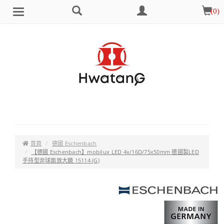
搜
會
購
(
0
)
Brand
選
尋
員
物
單
中
車
心
首頁
德國 Eschenbach
【德國 Eschenbach】mobilux LED 4x/16D/75x50mm 德國製LED
手持型非球面放大鏡 15114 (G)