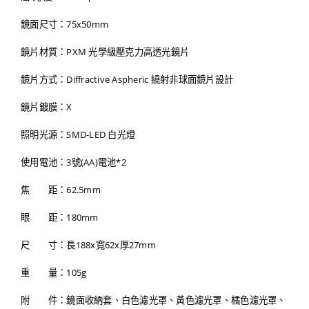
鏡面尺寸：75x50mm
鏡片材質：PXM 光學級壓克力高透光鏡片
鏡片方式：Diffractive Aspheric 繞射非球面鏡片設計
鏡片鍍膜：X
照明光源：SMD-LED 白光燈
使用電池：3號(AA)電池*2
焦 距：62.5mm
眼 距：180mm
尺 寸：長188x寬62x厚27mm
重 量：105g
附 件：鏡面收納套、白色濾光罩、黃色濾光罩、橘色濾光罩、