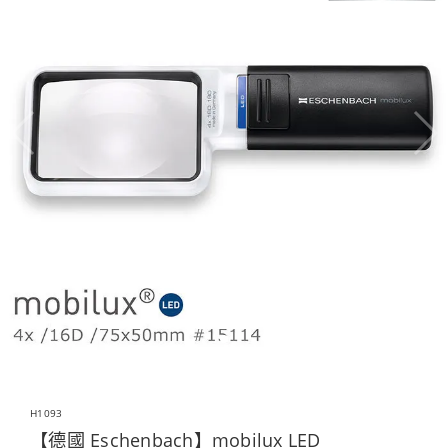
H1093
【德國 Eschenbach】mobilux LED