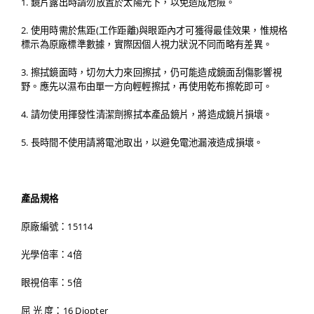
1. 鏡片露出時請勿放置於太陽光下，以免造成危險。
2. 使用時需於焦距(工作距離)與眼距內才可獲得最佳效果，惟規格
標示為原廠標準數據，實際因個人視力狀況不同而略有差異。
3. 擦拭鏡面時，切勿大力來回擦拭，仍可能造成鏡面刮傷影響視
野。應先以濕布由單一方向輕輕擦拭，再使用乾布擦乾即可。
4. 請勿使用揮發性清潔劑擦拭本產品鏡片，將造成鏡片損壞。
5. 長時間不使用請將電池取出，以避免電池漏液造成損壞。
產品規格
原廠編號：15114
光學倍率：4倍
眼視倍率：5倍
屈 光 度：16 Diopter