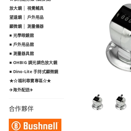
放大鏡 │ 視覺輔具
望遠鏡 │ 戶外用品
顯微鏡 │ 測量儀器
■ 光學眼鏡館
■ 戶外用品館
■ 測量器具館
■ OHBIG 調光調色放大鏡
■ Dino-Lite 手持式顯微鏡
★☆福利尋寶專區☆★
✈️海外配送✈️
合作夥伴