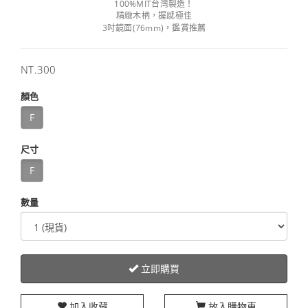
100%MIT台灣製造！
精緻木柄，握感極佳
3吋鏡面(76mm)，鑑賞推薦
售
NT.300
價
顏色
F
尺寸
F
數量
立即購買
加入收藏
放入購物車