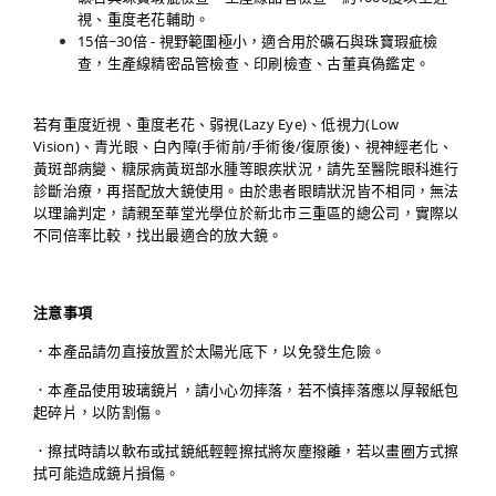
視、重度老花輔助。
15倍~30倍 - 視野範圍極小，適合用於礦石與珠寶瑕疵檢
查，生產線精密品管檢查、印刷檢查、古董真偽鑑定。
若有重度近視、重度老花、弱視(Lazy Eye)、低視力(Low
Vision)、青光眼、白內障(手術前/手術後/復原後)、視神經老化、
黃斑部病變、糖尿病黃斑部水腫等眼疾狀況，請先至醫院眼科進行
診斷治療，再搭配放大鏡使用。由於患者眼睛狀況皆不相同，無法
以理論判定，請親至華堂光學位於新北市三重區的總公司，實際以
不同倍率比較，找出最適合的放大鏡。
注意事項
．本產品請勿直接放置於太陽光底下，以免發生危險。
．本產品使用玻璃鏡片，請小心勿摔落，若不慎摔落應以厚報紙包
起碎片，以防割傷。
．擦拭時請以軟布或拭鏡紙輕輕擦拭將灰塵撥離，若以畫圈方式擦
拭可能造成鏡片損傷。