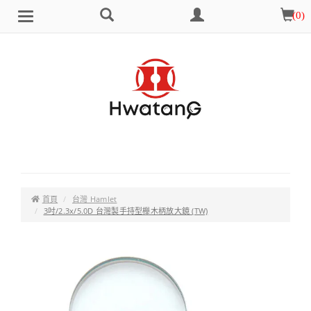
搜
會
購
(
0
)
Brand
選
尋
員
物
單
中
車
心
首頁
台灣 Hamlet
3吋/2.3x/5.0D 台灣製手持型櫸木柄放大鏡 (TW)