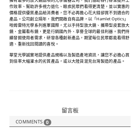
擁有最多的放大鏡品項的光學儀器公司，我們協助各行各業提升工
作效率、幫助許多視力退化、眼疾民眾們看得更清楚，並以實惠的
價格提供優質產品給消費者，您不必再擔心花大錢卻買不到適合的
產品。公司創立隔年，我們開啟自有品牌，以「Hamlet Optics」
哈姆雷特光學系列進軍國際，尤以手持型放大鏡、攜帶型皮套放大
鏡、金屬看布鏡，更是行銷國內外、享譽全球的最佳利器。我們持
續發掘使用者需求，研發各種創新產品，期望每位民眾都能看得舒
適、重新找回閱讀的喜悅。
華堂光學誠實地提供產品規格以及製造產地資訊，讓您不必擔心買
到倍率大幅灌水的劣質產品，或以大陸貨混充台灣製造的產品。
留言板
COMMENTS
0