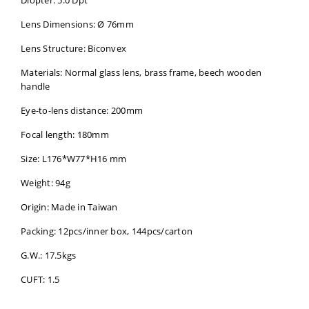
Diopter: 5.0 Dpt
Lens Dimensions: Ø 76mm
Lens Structure: Biconvex
Materials: Normal glass lens, brass frame, beech wooden
handle
Eye-to-lens distance: 200mm
Focal length: 180mm
Size: L176*W77*H16 mm
Weight: 94g
Origin: Made in Taiwan
Packing: 12pcs/inner box, 144pcs/carton
G.W.: 17.5kgs
CUFT: 1.5