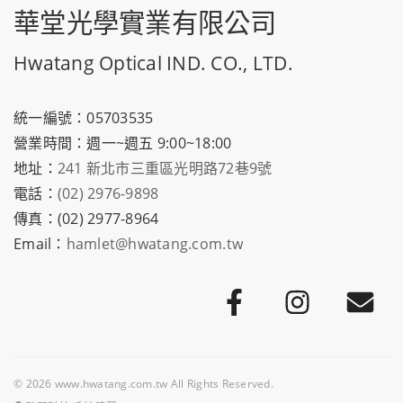
華堂光學實業有限公司
Hwatang Optical IND. CO., LTD.
統一編號：05703535
營業時間：週一~週五 9:00~18:00
地址：
241 新北市三重區光明路72巷9號
電話：
(02) 2976-9898
傳真：(02) 2977-8964
Email：
hamlet@hwatang.com.tw
© 2026 www.hwatang.com.tw All Rights Reserved.