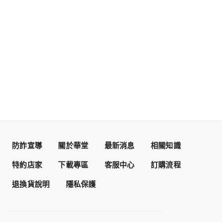
防詐宣導
關於華堂
最新消息
相關知識
特約店家
下載專區
客服中心
訂購流程
退換貨說明
隱私保護