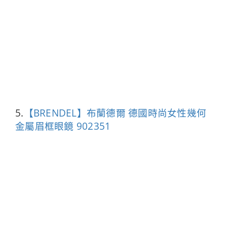
5.
【BRENDEL】布蘭德爾 德國時尚女性幾何
金屬眉框眼鏡 902351