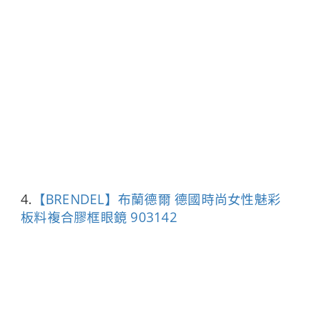
4.
【BRENDEL】布蘭德爾 德國時尚女性魅彩
板料複合膠框眼鏡 903142