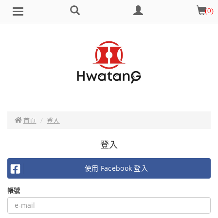
搜
會
購
(
0
)
Brand
選
尋
員
物
單
中
車
心
首頁
登入
登入
使用 Facebook 登入
帳號