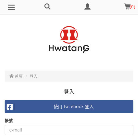
搜
會
購
(
0
)
Brand
選
尋
員
物
單
中
車
心
首頁
登入
登入
使用 Facebook 登入
帳號